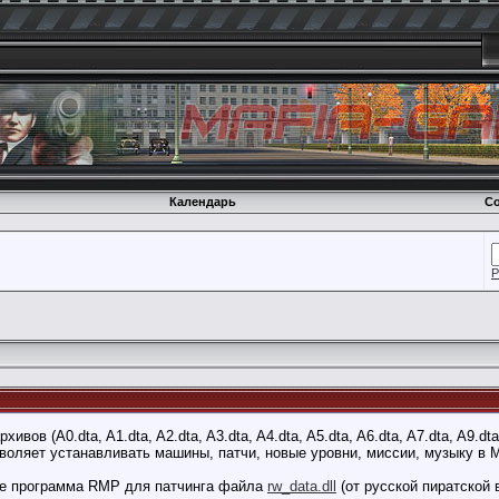
Календарь
Со
Р
ов (A0.dta, A1.dta, A2.dta, A3.dta, A4.dta, A5.dta, A6.dta, A7.dta, A9.dta
воляет устанавливать машины, патчи, новые уровни, миссии, музыку в M
к же программа RMP для патчинга файла
rw_data.dll
(от русской пиратской 