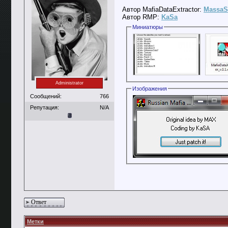
Автор MafiaDataExtractor:
MassaS
Автор RMP:
KaSa
Миниатюры
Administrator
Изображения
Сообщений:
766
Репутация:
N/A
Ответ
Метки