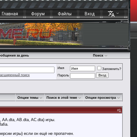
Главная
Форум
Файлы
Вход
общения за день
Поиск
Имя
Запомнить?
асширенный поиск
Пароль
Опции темы
Поиск в этой теме
Опции просмотра
#
1
, AA.dta, AB.dta, AC.dta) игры.
afia.
версии игры) если он ещё не пропатчен.