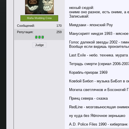
нюхый сюдой:
ониме оно разное, есть ониме, а 
Записывай:
Mafia Modding Crew
Миядзаки - японский Роу
Сообщений:
170
Репутация:
259
Манускрипт ниндзя 1993 - мясное
Голос далекой звезды 2002 - гим
Judge
Вообще если видишь пронзительно
Last Exile - небо. техника. мурата
Тетрадь смерти (сериал 2006-2007
Корабль-призрак 1969
Ковбой Бибоп - музыка БиБоп в о
Могила светлячков и Босоногий Г
Принц севера - сказка
RedLine - мозговыносящая онимех
ну куда без Яблочное зернышко
A.D. Police Files 1990 - киберпан