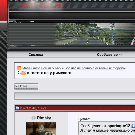
Справка
Сообщество
Mafia-Game Forum
>
Бар
>
Всё что не вошло в остальные форумы
в гостях не у римского.
Ответ
23.03.2018, 13:22
Rimsky
Цитата:
Сообщение от
spartaque12
А так я крайне негативно о