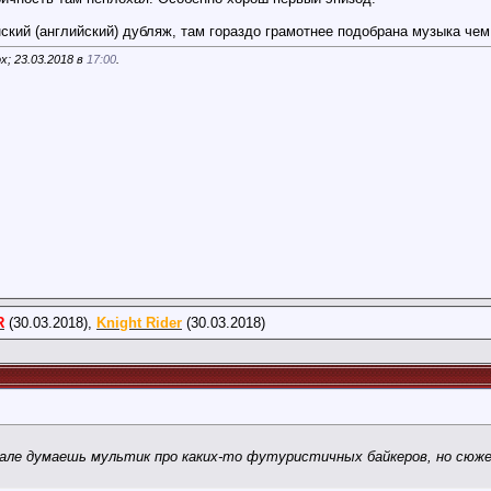
кий (английский) дубляж, там гораздо грамотнее подобрана музыка чем 
x; 23.03.2018 в
17:00
.
R
(30.03.2018),
Knight Rider
(30.03.2018)
ачале думаешь мультик про каких-то футуристичных байкеров, но сю