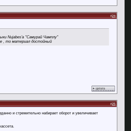
#
24
зыки Nujabes'a "Самурай Чамплу"
ске , то материал достойный
цитата
#
25
иданно и стремительно набирает оборот и увеличивает
кассета.