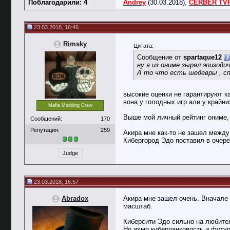
Поблагодарили: 4
Andrey
(30.03.2018),
CERBER TV
23.03.2018, 16:46
Rimsky
Цитата:
Сообщение от
spartaque12
ну я из ониме зырял эпизоди
А то что есть шедевры , сп
высокие оценки не гарантируют к
вона у голодных игр али у крайн
Mafia Modding Crew
Выше мой личный рейтинг ониме,
Сообщений:
170
Репутация:
259
Акира мне как-то не зашел межд
Кибергород Эдо поставил в очер
Judge
23.03.2018, 16:57
Abradox
Акира мне зашел очень. Вначале 
масштаб.
Киберсити Эдо сильно на любител
Но ихмо киберпанковость и футу