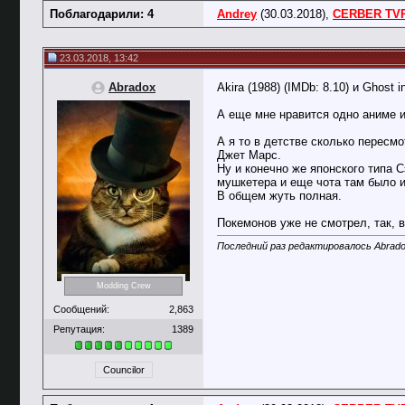
Поблагодарили: 4
Andrey
(30.03.2018),
CERBER TV
23.03.2018, 13:42
Abradox
Akira (1988) (IMDb: 8.10) и Ghost in
А еще мне нравится одно аниме и
А я то в детстве сколько пересмо
Джет Марс.
Ну и конечно же японского типа 
мушкетера и еще чота там было и
В общем жуть полная.
Покемонов уже не смотрел, так, в
Последний раз редактировалось Abrado
Modding Crew
Сообщений:
2,863
Репутация:
1389
Councilor