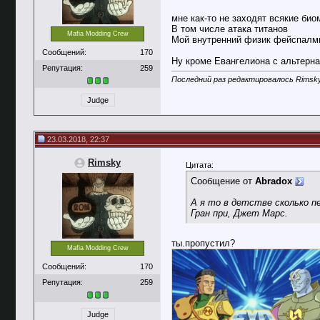
мне как-то не заходят всякие би
В том числе атака титанов
Mafia Modding Crew
Мой внутренний физик фейспалми
Сообщений:
170
Ну кроме Евангелиона с альтерна
Репутация:
259
Последний раз редактировалось Rimsky
Judge
23.03.2018, 22:37
Rimsky
Цитата:
Сообщение от
Abradox
А я то в детстве сколько пе
Гран при, Джет Марс.
ты.пропустил?
Mafia Modding Crew
Сообщений:
170
Репутация:
259
Judge