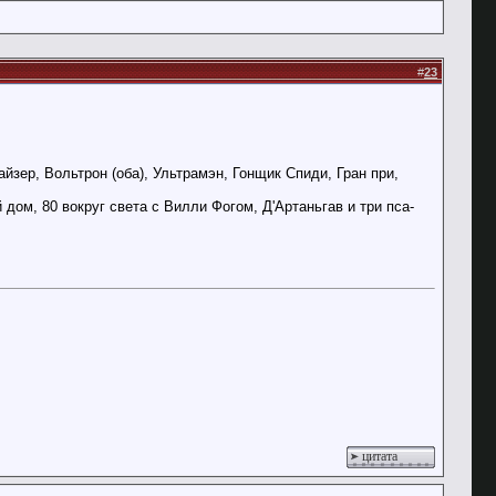
#
23
айзер, Вольтрон (оба), Ультрамэн, Гонщик Спиди, Гран при,
дом, 80 вокруг света с Вилли Фогом, Д'Артаньгав и три пса-
цитата