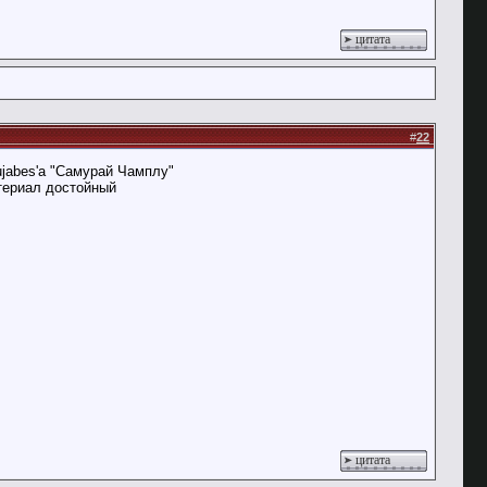
цитата
#
22
ujabes'a "Самурай Чамплу"
атериал достойный
цитата