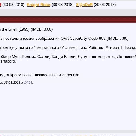
R
(30.03.2018),
Knight Rider
(30.03.2018),
X@nDeR
(30.03.2018)
 the Shell (1995) (IMDb: 8.00)
з ностальгических соображений OVA CyberCity Oedo 808 (IMDb: 7.80)
трел кучу всякого "американского" аниме, типа Роботек, Макрон-1, Гренд
Сэйлор Мун, Ведьма Салли, Кэнди Кэнди, Лулу - ангел цветов, Летающий 
з такого.
идел краем глаза, пикачу знаю и слоупока.
x; 23.03.2018 в
14:25
.