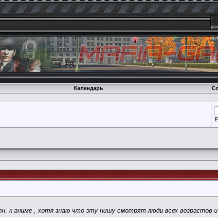
Календарь
Со
Р
тн. к аниме , хотя знаю что эту нишу смотрят люди всех возрастов и 