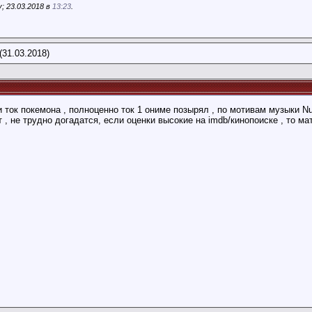
; 23.03.2018 в
13:23
.
(31.03.2018)
и ток покемона , полноценно ток 1 ониме позырял , по мотивам музыки N
т , не трудно догадатся, если оценки высокие на imdb/кинопоиске , то м