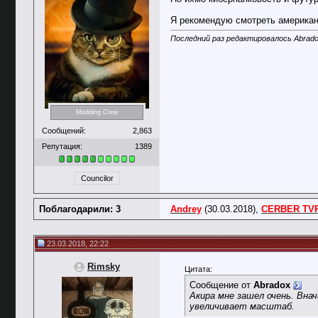
Я рекомендую смотреть американс
Последний раз редактировалось Abrado
Modding Crew
Сообщений:
2,863
Репутация:
1389
Councilor
Поблагодарили: 3
Andrey
(30.03.2018),
CERBER TV
23.03.2018, 22:22
Rimsky
Цитата:
Сообщение от
Abradox
Акира мне зашел очень. Вн
увеличивает масштаб.