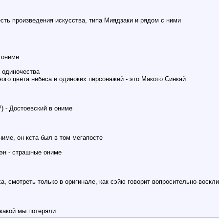
есть произведения искусства, типа Миядзаки и рядом с ними
 ониме
н одиночества
го цвета небеса и одиноких персонажей - это Макото Синкай
) - Достоевский в ониме
ниме, он кста был в том мегапосте
эн - страшные ониме
а, смотреть только в оригинале, как сэйю говорит вопросительно-воскли
к какой мы потеряли