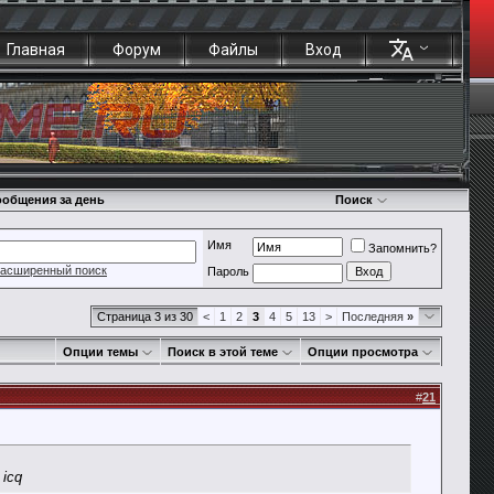
Главная
Форум
Файлы
Вход
общения за день
Поиск
Имя
Запомнить?
асширенный поиск
Пароль
Страница 3 из 30
<
1
2
3
4
5
13
>
Последняя
»
Опции темы
Поиск в этой теме
Опции просмотра
#
21
icq