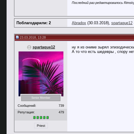
Последний раз редактировалось Rimsky
Поблагодарили: 2
Abradox
(30.03.2018),
spartaque12
23.03.2018, 13:28
spartaque12
ну я из ониме зырял эпизодическ
А то что есть шедевры , спору не
Senior Member
Сообщений:
739
Репутация:
479
Priest