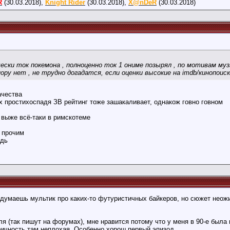
R
(30.03.2018),
Knight Rider
(30.03.2018),
X@nDeR
(30.03.2018)
чески ток покемона , полноценно ток 1 ониме позырял , по мотивам му
ору нет , не трудно догадатся, если оценки высокие на imdb/кинопои
ачества
их простихоспадя ЗВ рейтинг тоже зашакаливает, однакож говно говном
 выже всё-таки в римскотеме
у прочим
едь
думаешь мультик про каких-то футуристичных байкеров, но сюжет неож
я (так пишут на форумах), мне нравится потому что у меня в 90-е была 
ричность там неплохая. Особенно хорош первый эпизод.