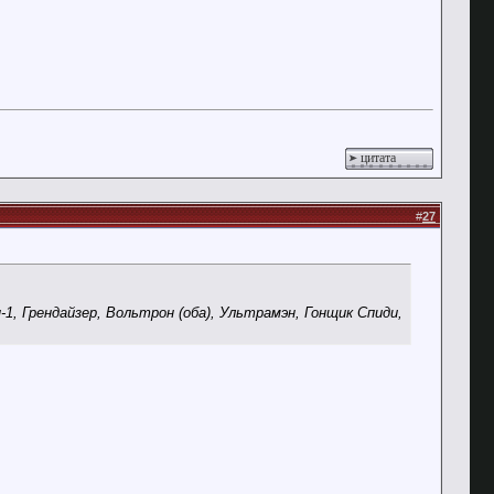
цитата
#
27
1, Грендайзер, Вольтрон (оба), Ультрамэн, Гонщик Спиди,