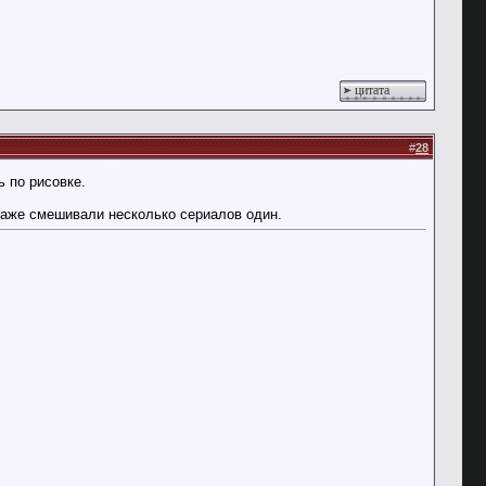
цитата
#
28
ь по рисовке.
 даже смешивали несколько сериалов один.