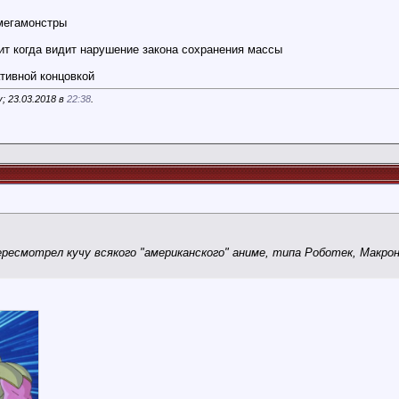
омегамонстры
т когда видит нарушение закона сохранения массы
тивной концовкой
; 23.03.2018 в
22:38
.
ресмотрел кучу всякого "американского" аниме, типа Роботек, Макрон-