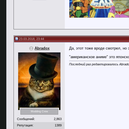
23.03.2018, 23:44
Abradox
Да, этот тоже вроде смотрел, но 
"американское аниме" это японск
Последний раз редактировалось Abrado
Modding Crew
Сообщений:
2,863
Репутация:
1389