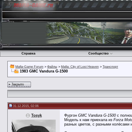
Справка
Сообщество
Mafia-Game Forum
>
Файлы
>
Mafia: City of Lost Heaven
>
Транспорт
1983 GMC Vandura G-1500
Закрыто
31.12.2015, 02:06
Tosyk
Фургон
GMC Vandura G-1500
с полноц
Модель к нам приехала из
Forza Moto
разных цветов, с разными колёсами 