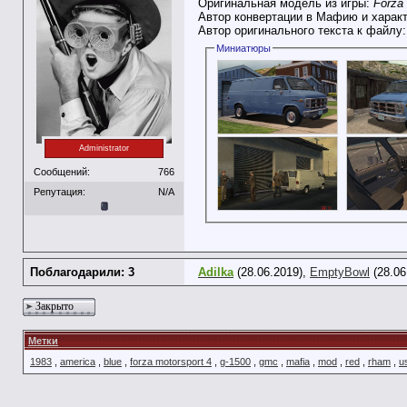
Оригинальная модель из игры:
Forza 
Автор конвертации в Мафию и харак
Автор оригинального текста к файлу
Миниатюры
Administrator
Сообщений:
766
Репутация:
N/A
Поблагодарили: 3
Adilka
(28.06.2019),
EmptyBowl
(28.06
Закрыто
Метки
1983
,
america
,
blue
,
forza motorsport 4
,
g-1500
,
gmc
,
mafia
,
mod
,
red
,
rham
,
u