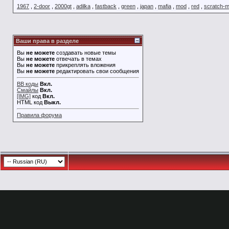
1967
,
2-door
,
2000gt
,
adilka
,
fastback
,
green
,
japan
,
mafia
,
mod
,
red
,
scratch-
Ваши права в разделе
Вы
не можете
создавать новые темы
Вы
не можете
отвечать в темах
Вы
не можете
прикреплять вложения
Вы
не можете
редактировать свои сообщения
BB коды
Вкл.
Смайлы
Вкл.
[IMG]
код
Вкл.
HTML код
Выкл.
Правила форума