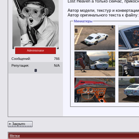
Lost Heaven`а только сейчас, прикосн
Автор модели, текстур и конвертации
Автор оригинального текста к файлу
Миниатюры
Administrator
Сообщений:
766
Репутация:
N/A
Закрыто
Метки