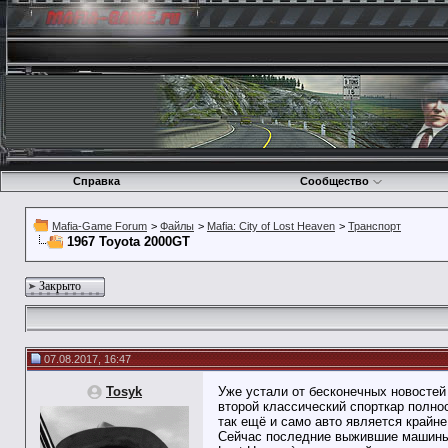
Справка
Сообщество
Mafia-Game Forum
>
Файлы
>
Mafia: City of Lost Heaven
>
Транспорт
1967 Toyota 2000GT
Закрыто
07.08.2017, 16:47
Tosyk
Уже устали от бесконечных новостей
второй классический спорткар полнос
так ещё и само авто является крайне
Сейчас последние выжившие машины м