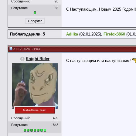
Сообщений:
26
Репутация:
65
С Наступающим, Новым 2025 Годом!
Gangster
Поблагодарили: 5
Adilka
(02.01.2025),
Firefox3860
(01.0
31.12.2024, 21:03
Knight Rider
С наступающим или наступившим!
Mafia-Game Team
Сообщений:
499
Репутация:
843