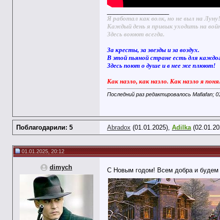
__________________
Я работал как волк, но не выл на Луну
Каждый день я привык уходить на вой
Здесь воюют всегда.
За кресты, за звезды и за воздух.
В этой пьяной стране есть для каждо
Здесь поют о душе и в нее же плюют!
Как назло, как назло. Как назло я поня
Последний раз редактировалось Mafiafan; 0
Поблагодарили: 5
Abradox
(01.01.2025),
Adilka
(02.01.20
01.01.2025, 20:12
dimych
С Новым годом! Всем добра и будем 