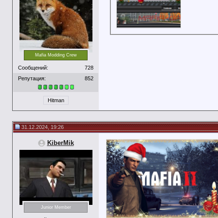
Mafia Modding Crew
Сообщений:
728
Репутация:
852
Hitman
31.12.2024, 19:26
KiberMik
Junior Member