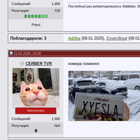
Сообщений:
1,489
Последний раз редактировалось Mafiafan; 0
Репутация:
728
Priest
Поблагодарили: 3
Adilka
(09.01.2025),
EmptyBowl
(09.01
21.01.2025, 19:20
CERBER TVR
номера поменял
Administrator
Сообщений:
1,580
Репутация:
N/A