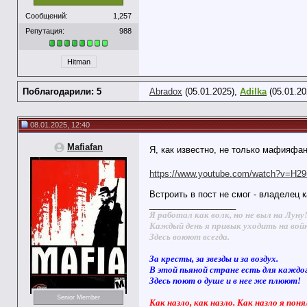
Сообщений:
1,257
Репутация:
988
Hitman
Поблагодарили: 5
Abradox
(05.01.2025),
Adilka
(05.01.20
08.01.2025, 12:40
Mafiafan
Я, как известно, не только мафияфан,
https://www.youtube.com/watch?v=H
Встроить в пост не смог - владелец 
__________________
Я работал как волк, но не выл на Луну
Каждый день я привык уходить на вой
Здесь воюют всегда.
За кресты, за звезды и за воздух.
В этой пьяной стране есть для каждо
Здесь поют о душе и в нее же плюют!
Senior Member
Как назло, как назло. Как назло я поня