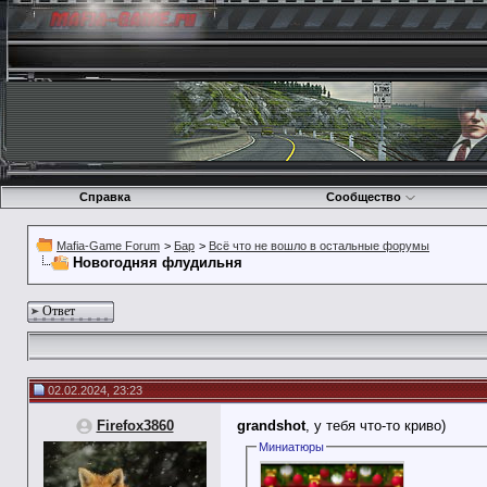
Справка
Сообщество
Mafia-Game Forum
>
Бар
>
Всё что не вошло в остальные форумы
Новогодняя флудильня
Ответ
02.02.2024, 23:23
Firefox3860
grandshot
, у тебя что-то криво)
Миниатюры