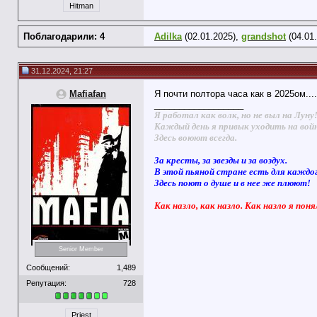
Hitman
Поблагодарили: 4
Adilka
(02.01.2025),
grandshot
(04.01
31.12.2024, 21:27
Mafiafan
Я почти полтора часа как в 2025ом...
__________________
Я работал как волк, но не выл на Луну
Каждый день я привык уходить на вой
Здесь воюют всегда.
За кресты, за звезды и за воздух.
В этой пьяной стране есть для каждо
Здесь поют о душе и в нее же плюют!
Как назло, как назло. Как назло я поня
Senior Member
Сообщений:
1,489
Репутация:
728
Priest