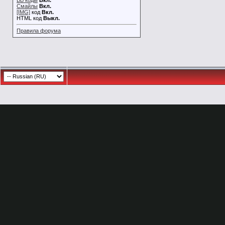
BB коды
Вкл.
Смайлы
Вкл.
[IMG]
код
Вкл.
HTML код
Выкл.
Правила форума