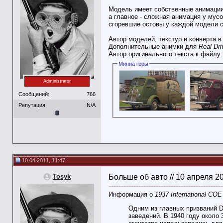
Модель имеет собственные анимаци
а главное - сложная анимация у мусо
сгоревшие остовы у каждой модели 
Автор моделей, текстур и конверта в
Дополнительные анимки для
Real Dri
Автор оригинального текста к файлу
Миниатюры
Administrator
Сообщений:
766
Репутация:
N/A
10.04.2011, 11:47
Tosyk
Больше об авто // 10 апреля 2
----------------------------------------------
Информация о
1937 International CO
Одним из главных призваний D-
заведений. В 1940 году около