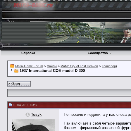
Справка
Сообщество
Mafia-Game Forum
>
Файлы
>
Mafia: City of Lost Heaven
>
Транспорт
1937 International COE model D-300
Ответ
10.04.2011, 03:59
Tosyk
Не прошло и недели, а у нас снова р
Пак включает в себя четыре варианта
базном - фирменный развозной фургон