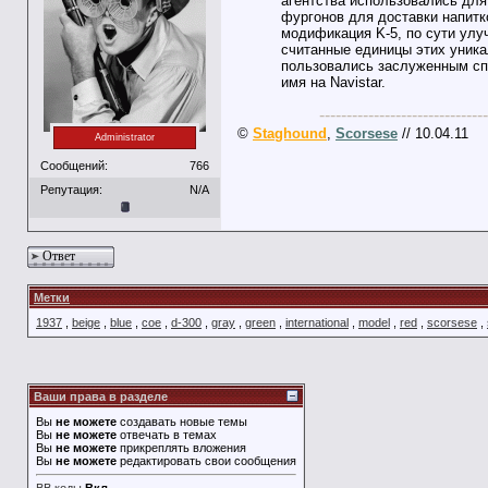
агентства использовались для
фургонов для доставки напитк
модификация K-5, по сути улу
считанные единицы этих уникал
пользовались заслуженным спр
имя на Navistar.
-------------------------------
©
Staghound
,
Scorsese
// 10.04.11
Administrator
Сообщений:
766
Репутация:
N/A
Ответ
Метки
1937
,
beige
,
blue
,
coe
,
d-300
,
gray
,
green
,
international
,
model
,
red
,
scorsese
,
Ваши права в разделе
Вы
не можете
создавать новые темы
Вы
не можете
отвечать в темах
Вы
не можете
прикреплять вложения
Вы
не можете
редактировать свои сообщения