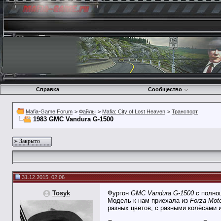
Справка
Сообщество
Mafia-Game Forum
>
Файлы
>
Mafia: City of Lost Heaven
>
Транспорт
1983 GMC Vandura G-1500
Закрыто
31.12.2015, 02:06
Tosyk
Фургон
GMC Vandura G-1500
с полноц
Модель к нам приехала из
Forza Moto
разных цветов, с разными колёсами 