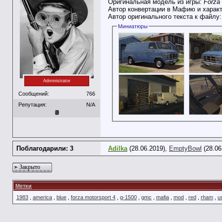
Оригинальная модель из игры:
Forza 
Автор конвертации в Мафию и харак
Автор оригинального текста к файлу
Миниатюры
Administrator
Сообщений:
766
Репутация:
N/A
Поблагодарили: 3
Adilka
(28.06.2019),
EmptyBowl
(28.06
Закрыто
Метки
1983
,
america
,
blue
,
forza motorsport 4
,
g-1500
,
gmc
,
mafia
,
mod
,
red
,
rham
,
u