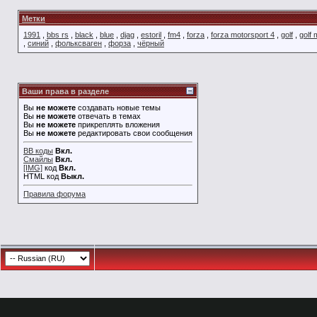
Метки
1991
,
bbs rs
,
black
,
blue
,
djag
,
estoril
,
fm4
,
forza
,
forza motorsport 4
,
golf
,
golf
,
синий
,
фольксваген
,
форза
,
чёрный
Ваши права в разделе
Вы
не можете
создавать новые темы
Вы
не можете
отвечать в темах
Вы
не можете
прикреплять вложения
Вы
не можете
редактировать свои сообщения
BB коды
Вкл.
Смайлы
Вкл.
[IMG]
код
Вкл.
HTML код
Выкл.
Правила форума