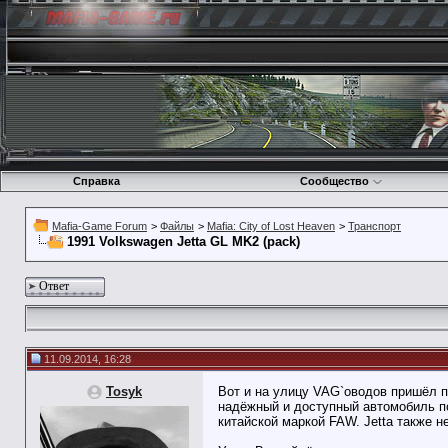
Справка
Сообщество
Mafia-Game Forum
>
Файлы
>
Mafia: City of Lost Heaven
>
Транспорт
1991 Volkswagen Jetta GL MK2 (pack)
Ответ
11.09.2014, 16:28
Tosyk
Вот и на улицу VAG`оводов пришёл п
надёжный и доступный автомобиль по
китайской маркой FAW. Jetta также 