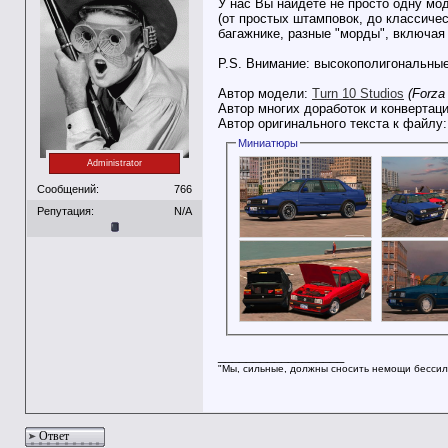
У нас Вы найдёте не просто одну мод
(от простых штамповок, до классичес
багажнике, разные "морды", включая
P.S. Внимание: высокополигональные
Автор модели:
Turn 10 Studios
(Forza
Автор многих доработок и конвертаци
Автор оригинального текста к файлу
Миниатюры
Administrator
Сообщений:
766
Репутация:
N/A
__________________
"Мы, сильные, должны сносить немощи бессил
Ответ