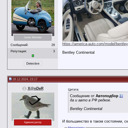
Junior Member
https://america-auto.com/model/bentley
Сообщений:
29
Репутация:
3
Bentley Continental
Detective
28.12.2024, 23:17
X@nDeR
Цитата:
Сообщение от
Автоподбор
да и авто в РФ редкое.
Bentley Continental
И большинство в таком состоянии, с
Адменесратор
Миниатюры