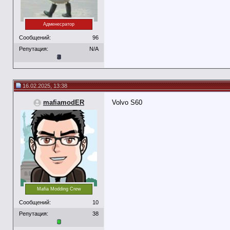
Адменесратор
Сообщений:
96
Репутация:
N/A
16.02.2025, 13:38
mafiamodER
Volvo S60
Mafia Modding Crew
Сообщений:
10
Репутация:
38