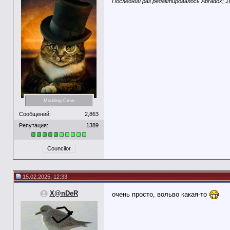
Последний раз редактировалось Abradox; 1
Modding Crew
Сообщений:
2,863
Репутация:
1389
Councilor
15.02.2025, 12:33
X@nDeR
очень просто, вольво какая-то