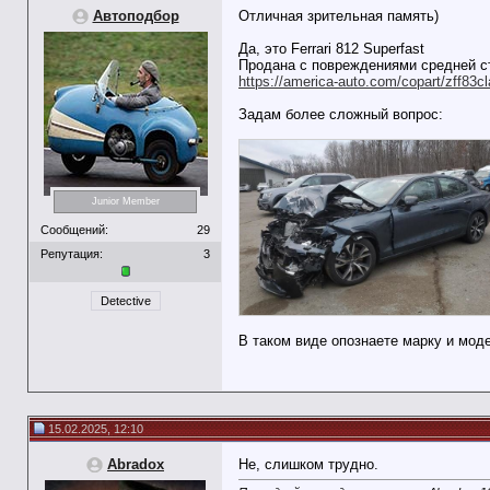
Автоподбор
Отличная зрительная память)
Да, это Ferrari 812 Superfast
Продана с повреждениями средней ст
https://america-auto.com/copart/zff83
Задам более сложный вопрос:
Junior Member
Сообщений:
29
Репутация:
3
Detective
В таком виде опознаете марку и мод
15.02.2025, 12:10
Abradox
Не, слишком трудно.