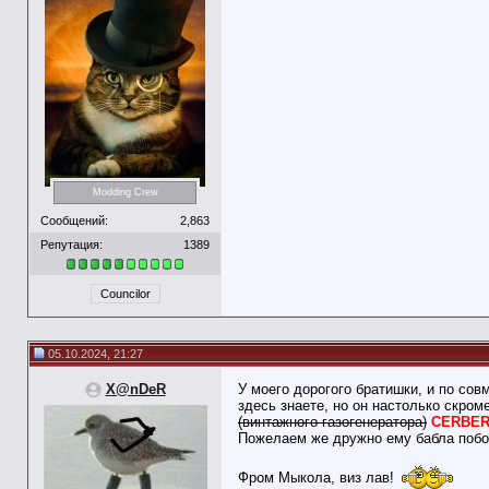
Modding Crew
Сообщений:
2,863
Репутация:
1389
Councilor
05.10.2024, 21:27
X@nDeR
У моего дорогого братишки, и по со
здесь знаете, но он настолько скром
(винтажного газогенератора)
CERBER
Пожелаем же дружно ему бабла побол
Фром Мыкола, виз лав!