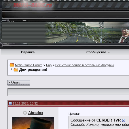
Справка
Сообщество
Mafia-Game Forum
>
Бар
>
Всё что не вошло в остальные форумы
Дни рождения!
Ответ
13.11.2023, 15:32
Abradox
Цитата:
Сообщение от
CERBER TVR
Спасибо Колько, только ты один