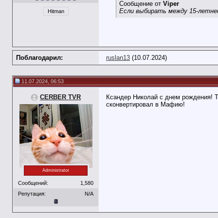
Сообщение от
Viper
Если выбирать между 15-летней
Hitman
Поблагодарил:
ruslan13
(10.07.2024)
11.07.2024, 06:53
CERBER TVR
Ксандер Николай с днем рождения! Т
сконвертировал в Мафию!
Administrator
Сообщений:
1,580
Репутация:
N/A