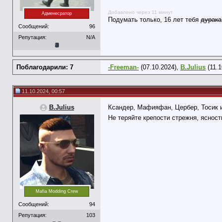
Добавлено через 11 минут
Адменесратор
Подумать только, 16 лет тебя
дурака
Сообщений:
96
Репутация:
N/A
Поблагодарили: 7
-Freeman-
(07.10.2024),
B.Julius
(11.1
11.10.2024, 00:57
B.Julius
Ксандер, Мафияфан, Цербер, Тосик и
Не теряйте крепости стрежня, ясност
Mafia Modding Crew
Сообщений:
94
Репутация:
103