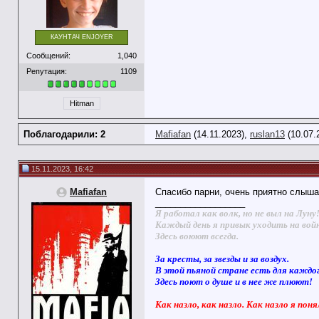
КАУНТАЧ ENJOYER
Сообщений:
1,040
Репутация:
1109
Hitman
Поблагодарили: 2
Mafiafan
(14.11.2023),
ruslan13
(10.07.
15.11.2023, 16:42
Mafiafan
Спасибо парни, очень приятно слыша
__________________
Я работал как волк, но не выл на Луну
Каждый день я привык уходить на вой
Здесь воюют всегда.
За кресты, за звезды и за воздух.
В этой пьяной стране есть для каждо
Здесь поют о душе и в нее же плюют!
Как назло, как назло. Как назло я поня