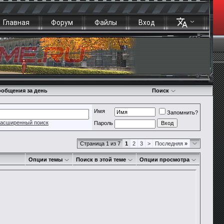
Главная
Форум
Файлы
Вход
общения за день
Поиск
Имя
Запомнить?
асширенный поиск
Пароль
Страница 1 из 7
1
2
3
>
Последняя
»
Опции темы
Поиск в этой теме
Опции просмотра