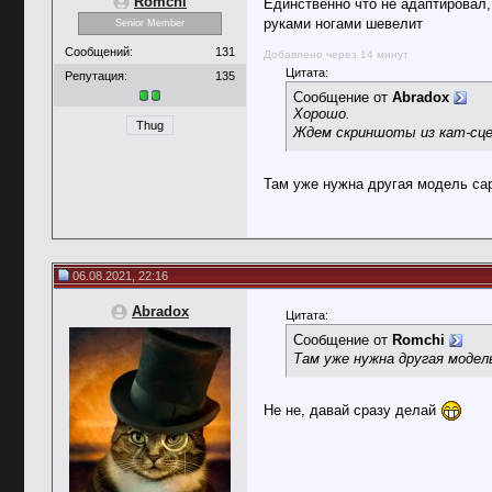
Romchi
Единственно что не адаптировал, 
руками ногами шевелит
Senior Member
Сообщений:
131
Добавлено через 14 минут
Цитата:
Репутация:
135
Сообщение от
Abradox
Хорошо.
Thug
Ждем скриншоты из кат-сцен
Там уже нужна другая модель са
06.08.2021, 22:16
Abradox
Цитата:
Сообщение от
Romchi
Там уже нужна другая модел
Не не, давай сразу делай