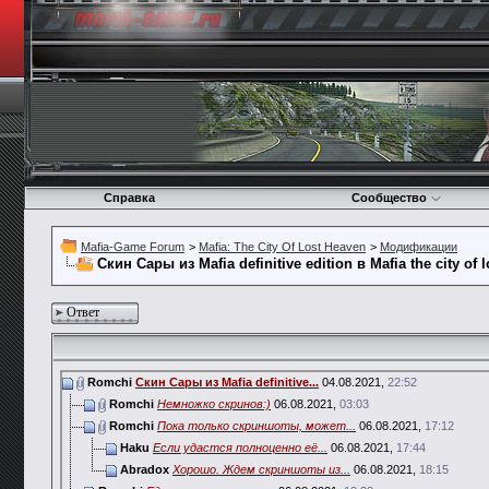
Справка
Сообщество
Mafia-Game Forum
>
Mafia: The City Of Lost Heaven
>
Модификации
Скин Сары из Mafia definitive edition в Mafia the city of 
Ответ
Romchi
Скин Сары из Mafia definitive...
04.08.2021,
22:52
Romchi
Немножко скринов:)
06.08.2021,
03:03
Romchi
Пока только скриншоты, может...
06.08.2021,
17:12
Haku
Если удастся полноценно её...
06.08.2021,
17:44
Abradox
Хорошо. Ждем скриншоты из...
06.08.2021,
18:15