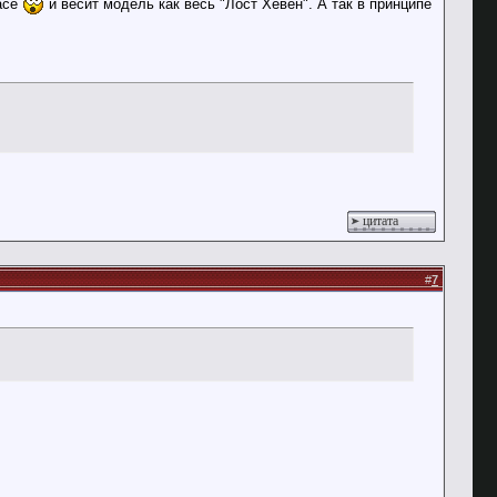
жасе
и весит модель как весь "Лост Хевен". А так в принципе
цитата
#
7