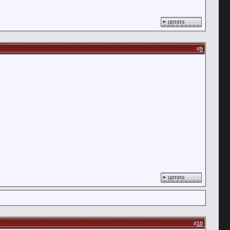
цитата
#
9
цитата
#
10