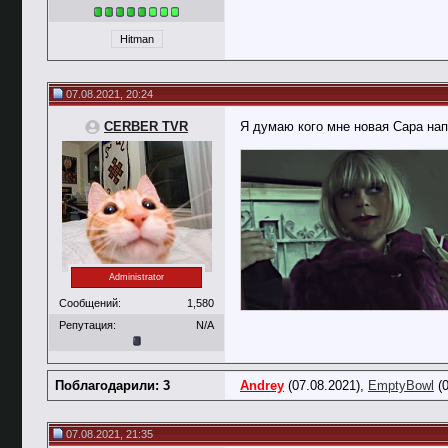
Hitman
07.08.2021, 20:24
CERBER TVR
Я думаю кого мне новая Сара на
Administrator
Сообщений:
1,580
Репутация:
N/A
Поблагодарили: 3
Andrey
(07.08.2021),
EmptyBowl
(0
07.08.2021, 21:35