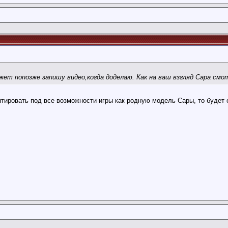
ет попозже запишу видео,когда доделаю. Как на ваш взгляд Сара смо
:08
птировать под все возможности игры как родную модель Сары, то буде
01.2022,
01:07
22