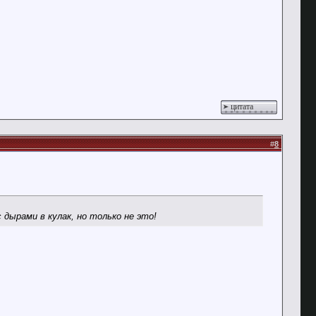
цитата
#
8
дырами в кулак, но только не это!