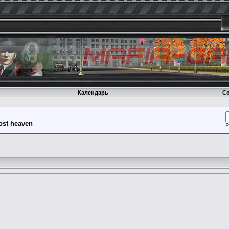
Календарь
Со
lost heaven
Р