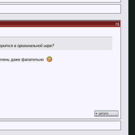
#
4
трится в оригинальной игре?
т очень даже фапательно
цитата