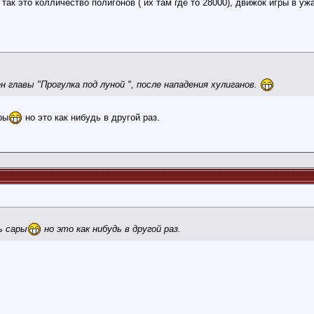
так это колличество полигонов ( их там где то 28000), движок игры в у
 главы "Прогулка под луной ", после нападения хулиганов.
ры
но это как нибудь в другой раз.
ь сары
но это как нибудь в другой раз.