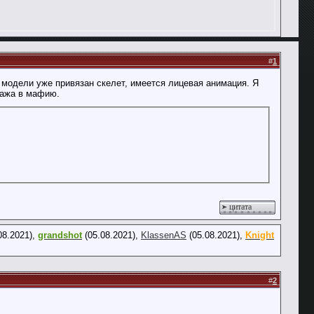
#
1
 модели уже привязан скелет, имеется лицевая анимация. Я
онажа в мафию.
цитата
08.2021),
grandshot
(05.08.2021),
KlassenAS
(05.08.2021),
Knight
#
2