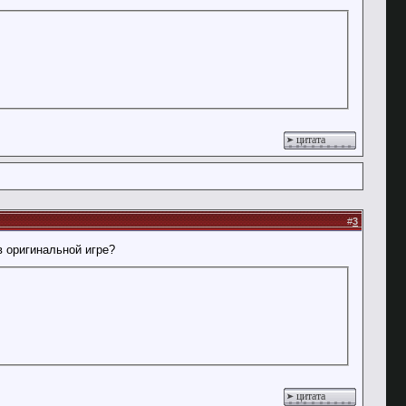
цитата
#
3
в оригинальной игре?
цитата