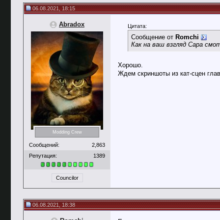
06.08.2021, 18:15
Abradox
Цитата:
Сообщение от
Romchi
Как на ваш взгляд Сара смо
Хорошо.
Ждем скриншоты из кат-сцен глав
Modding Crew
Сообщений:
2,863
Репутация:
1389
Councilor
06.08.2021, 18:38