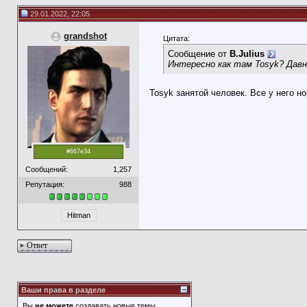
29.01.2022, 22:05
grandshot
Цитата:
Сообщение от
B.Julius
Интересно как там Tosyk? Давно
Tosyk занятой человек. Все у него н
#667e34
Сообщений:
1,257
Репутация:
988
Hitman
Ответ
Ваши права в разделе
Вы
не можете
создавать новые темы