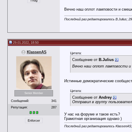
Thug
Вечно наш оплот ламповости и смеш
Последний раз редактировалось B.Julius; 29
29.01.2022, 18:50
KlassenAS
Цитата:
Сообщение от
B.Julius
Вечно наш оплот ламповости 
Истинные демократические сообществ
Цитата:
Senior Member
Сообщение от
Andrey
Сообщений:
341
Отправил в группу пользовател
Репутация:
287
У нас на форуме и такое есть?
Грамотная организация однако )
Enforcer
Последний раз редактировалось KlassenAS;