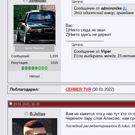
Streetball
Цитата:
Сообщение от
adminmike
Это идиотский юмор, граждане
Вас:
1)Никто сюда не звал
2)Никто здесь не держит
__________________
Цитата:
Senior Member
Сообщение от
Viper
Если выбирать между 15-летней
Сообщений:
1,203
Репутация:
1019
Hitman
Поблагодарил:
CERBER TVR
(30.01.2022)
29.01.2022, 15:33
B.Julius
Вам не кажется что у нас тут кто то 
Черкните пару слов Алексею, нам сро
Последний раз редактировалось B.Julius; 29