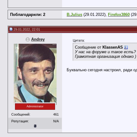
Поблагодарили: 2
B.Julius
(29.01.2022),
Firefox3860
(29
29.01.2022, 22:01
Andrey
Цитата:
Сообщение от
KlassenAS
У нас на форуме и такое есть?
Грамотная организация однако )
Буквально сегодня настроил, ради о
Administrator
Сообщений:
461
Репутация:
N/A