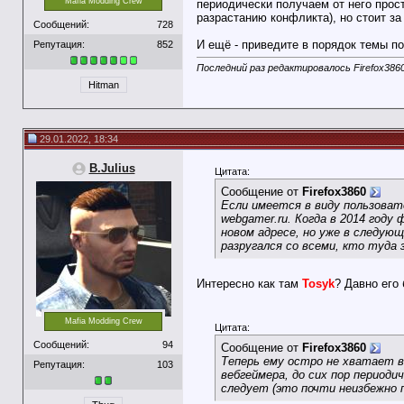
Mafia Modding Crew
периодически получаем от него прос
разрастанию конфликта), но стоит за
Сообщений:
728
И ещё - приведите в порядок темы п
Репутация:
852
Последний раз редактировалось Firefox3860
Hitman
29.01.2022, 18:34
B.Julius
Цитата:
Сообщение от
Firefox3860
Если имеется в виду пользовате
webgamer.ru. Когда в 2014 год
новом адресе, но уже в следующ
разругался со всеми, кто туда 
Интересно как там
Tosyk
? Давно его 
Mafia Modding Crew
Цитата:
Сообщений:
94
Сообщение от
Firefox3860
Теперь ему остро не хватает в
Репутация:
103
вебгеймера, до сих пор период
следует (это почти неизбежно 