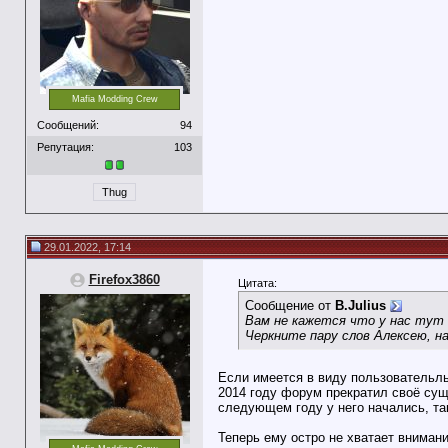
Mafia Modding Crew
Сообщений:
94
Репутация:
103
Thug
29.01.2022, 17:14
Firefox3860
Цитата:
Сообщение от
B.Julius
Вам не кажется что у нас тут 
Черкните пару слов Алексею, 
Если имеется в виду пользовательль 
2014 году форум прекратил своё сущ
следующем году у него начались, так
Теперь ему остро не хватает вниман