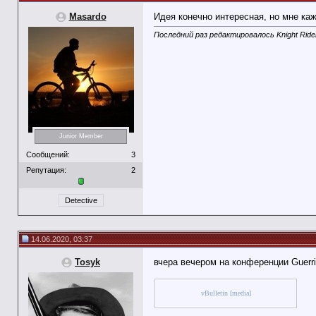
Masardo
Идея конечно интересная, но мне каж
Последний раз редактировалось Knight Rider
Junior Member
Сообщений:
3
Репутация:
2
Detective
14.06.2020, 03:37
Tosyk
вчера вечером на конференции Guerril
vBulletin [media]