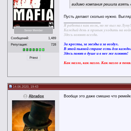
видимо компания решила взять е
Пусть делают сколько нужно. Выгляд
__________________
Я работал как волк, но не выл на Луну
Каждый день я привык уходить на вой
Senior Member
Здесь воюют всегда.
Сообщений:
1,489
За кресты, за звезды и за воздух.
Репутация:
728
В этой пьяной стране есть для каждо
Здесь поют о душе и в нее же плюют!
Priest
Как назло, как назло. Как назло я поня
14.06.2020, 19:43
Abradox
Вообще это даже смешно что ремей