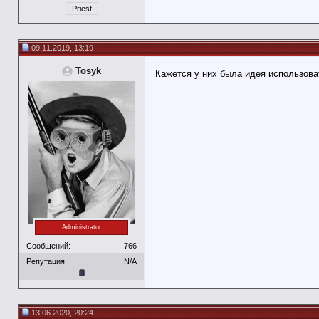
Priest
09.11.2019, 13:19
Tosyk
Кажется у них была идея использова
Administrator
Сообщений:
766
Репутация:
N/A
13.06.2020, 20:24