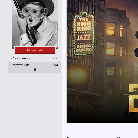
Administrator
Сообщений:
766
Репутация:
N/A