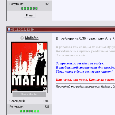
Репутация:
658
Priest
09.11.2019, 12:59
Mafiafan
В трейлере на 0:36 чувак прям Аль 
__________________
Я работал как волк, но не выл на Луну
Каждый день я привык уходить на вой
Здесь воюют всегда.
За кресты, за звезды и за воздух.
В этой пьяной стране есть для каждо
Здесь поют о душе и в нее же плюют!
Как назло, как назло. Как назло я поня
Последний раз редактировалось Mafiafan; 0
Senior Member
Сообщений:
1,489
Репутация:
728