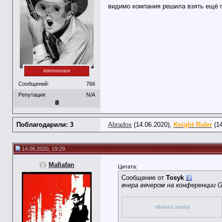
видимо компания решила взять ещё г
Administrator
Сообщений:
766
Репутация:
N/A
Поблагодарили: 3
Abradox
(14.06.2020),
Knight Rider
(14
14.06.2020, 19:29
Mafiafan
Цитата:
Сообщение от
Tosyk
вчера вечером на конференции Gu
vBulletin [media]