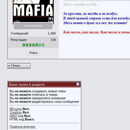
Здесь воюют всегда.
За кресты, за звезды и за воздух.
В этой пьяной стране есть для каждо
Здесь поют о душе и в нее же плюют!
Senior Member
Как назло, как назло. Как назло я поня
Сообщений:
1,489
Репутация:
728
Priest
Ответ
Ваши права в разделе
Вы
не можете
создавать новые темы
Вы
не можете
отвечать в темах
Вы
не можете
прикреплять вложения
Вы
не можете
редактировать свои сообщения
BB коды
Вкл.
Смайлы
Вкл.
[IMG]
код
Вкл.
HTML код
Выкл.
Правила форума