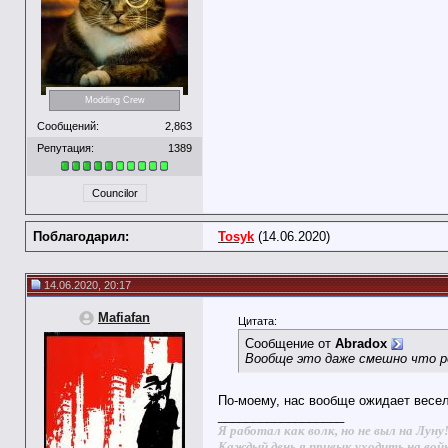
Modding Crew
Сообщений:
2,863
Репутация:
1389
Councilor
Поблагодарил:
Tosyk
(14.06.2020)
14.06.2020, 20:17
Mafiafan
Цитата:
Сообщение от
Abradox
Вообще это даже смешно что 
По-моему, нас вообще ожидает весела
__________________
Я работал как волк, но не выл на Луну
Каждый день я привык уходить на вой