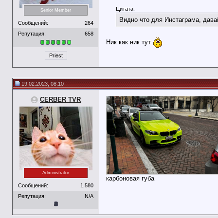
Цитата:
Senior Member
Видно что для Инстаграма, дава
Сообщений:
264
Репутация:
658
Ник как ник тут
Priest
19.02.2023, 08:10
CERBER TVR
Administrator
карбоновая губа
Сообщений:
1,580
Репутация:
N/A