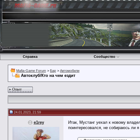
Справка
Сообщество
Mafia-Game Forum
>
Бар
>
Автомобили
Автоклуб/Кто на чем ездит
Ответ
24.01.2023, 21:59
e1rey
Итак, Мустанг уехал к новому владе
поинтересовался, не собираюсь ли я 