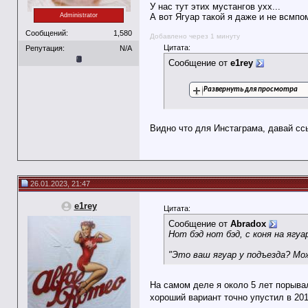
У нас тут этих мустангов ухх...
А вот Ягуар такой я даже и не всмпо
Administrator
Сообщений:
1,580
Добавлено через 1 минуту
Цитата:
Репутация:
N/A
Сообщение от
e1rey
Развернуть для просмотра
Видно что для Инстаграма, давай сс
26.01.2023, 21:47
e1rey
Цитата:
Сообщение от
Abradox
Нот бэд нот бэд, с коня на ягуа
"Это ваш ягуар у подъезда? Мо
На самом деле я около 5 лет порыва
хороший вариант точно упустил в 201