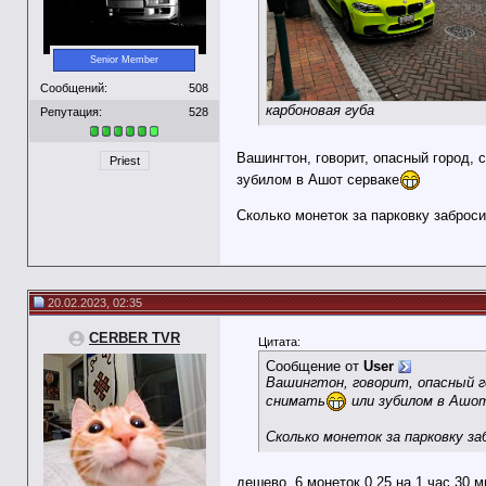
Senior Member
Сообщений:
508
карбоновая губа
Репутация:
528
Вашингтон, говорит, опасный город, 
Priest
зубилом в Ашот серваке
Сколько монеток за парковку заброс
20.02.2023, 02:35
CERBER TVR
Цитата:
Сообщение от
User
Вашингтон, говорит, опасный г
снимать
или зубилом в Ашот
Сколько монеток за парковку за
дешево, 6 монеток 0.25 на 1 час 30 м