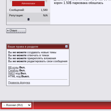
короч 1.50$ парковака обошлась
Administrator
Сообщений:
1,580
Репутация:
N/A
Ответ
Ваши права в разделе
Вы
не можете
создавать новые темы
Вы
не можете
отвечать в темах
Вы
не можете
прикреплять вложения
Вы
не можете
редактировать свои сообщения
BB коды
Вкл.
Смайлы
Вкл.
[IMG]
код
Вкл.
HTML код
Выкл.
Правила форума