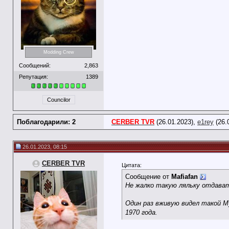
Modding Crew
Сообщений:
2,863
Репутация:
1389
Councilor
Поблагодарили: 2
CERBER TVR
(26.01.2023),
e1rey
(26.
26.01.2023, 08:15
CERBER TVR
Цитата:
Сообщение от
Mafiafan
Не жалко такую ляльку отдав
Один раз вживую видел такой М
1970 года.