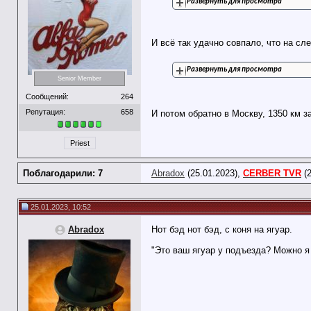
Развернуть для просмотра
И всё так удачно совпало, что на сл
Развернуть для просмотра
Senior Member
Сообщений:
264
Репутация:
658
И потом обратно в Москву, 1350 км з
Priest
Поблагодарили: 7
Abradox
(25.01.2023),
CERBER TVR
(2
25.01.2023, 10:52
Abradox
Нот бэд нот бэд, с коня на ягуар.
"Это ваш ягуар у подъезда? Можно я