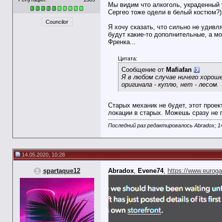
Мы видим что алкоголь, украденный у
Сергео тоже одели в белый костюм?)
Councilor
Я хочу сказать, что сильно не удивл
будут какие-то дополнительные, а м
Френка...
Цитата:
Сообщение от
Mafiafan
Я в любом случае ничего хороше
оригинала - куплю, нет - лесом.
Старых механик не будет, этот прое
локации в старых. Можешь сразу не 
Последний раз редактировалось Abradox; 1
14.05.2020, 10:28
spartaque12
Abradox
,
Evene74
,
https://www.eurogam