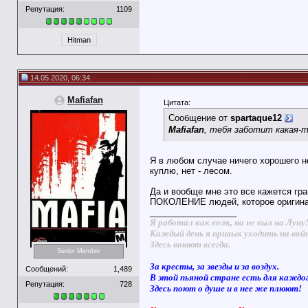
Репутация:
1109
Hitman
14.05.2020, 06:34
Mafiafan
Цитата:
Сообщение от
spartaque12
Mafiafan
, тебя заботит какая-
Я в любом случае ничего хорошего не
куплю, нет - лесом.
Да и вообще мне это все кажется гр
ПОКОЛЕНИЕ людей, которое оригинала
__________________
Я работал как волк, но не выл на Луну
Каждый день я привык уходить на вой
Здесь воюют всегда.
Senior Member
За кресты, за звезды и за воздух.
Сообщений:
1,489
В этой пьяной стране есть для каждо
Репутация:
728
Здесь поют о душе и в нее же плюют!