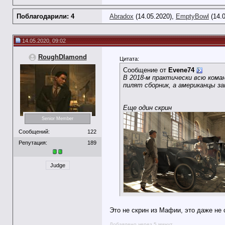
Поблагодарили: 4
Abradox
(14.05.2020),
EmptyBowl
(14.
14.05.2020, 09:02
RoughDIamond
Цитата:
Сообщение от
Evene74
В 2018-м практически всю кома
пилят сборник, а американцы з
Еще один скрин
Senior Member
Сообщений:
122
Репутация:
189
Judge
Это не скрин из Мафии, это даже не 
Добавлено через 5 минут