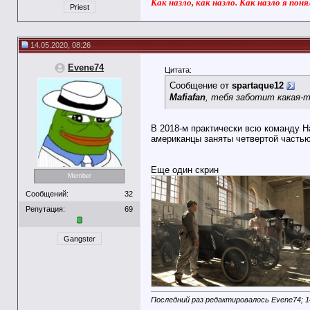
Как назло, как назло. Как назло я поня
Priest
14.05.2020, 08:26
Evene74
Цитата:
Сообщение от
spartaque12
Mafiafan
, тебя заботит какая-
В 2018-м практически всю команду H
американцы заняты четвертой частью
Еще один скрин
Member
Сообщений:
32
Репутация:
69
Gangster
Последний раз редактировалось Evene74; 1