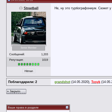
14.05.2020, 10:53
Streetball
Не, ну это турбографониум. Сюжет у
Senior Member
Сообщений:
1,203
Репутация:
1019
Hitman
Поблагодарили: 2
grandshot
(14.05.2020),
Tosyk
(14.05.
Закрыто
Ваши права в разделе