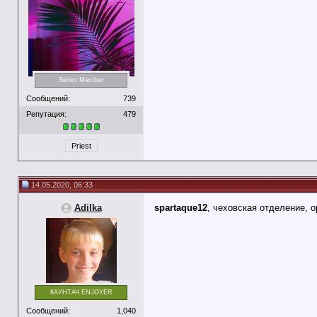
Senior Member
Сообщений:
739
Репутация:
479
Priest
14.05.2020, 06:33
Adilka
spartaque12
, чеховская отделение, 
КАУНТАЧ ENJOYER
Сообщений:
1,040