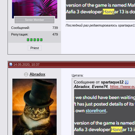
Senior Member
Последний раз редактировалось spartaque12
Сообщений:
739
Репутация:
479
Priest
14.05.2020, 10:37
Abradox
Цитата:
Сообщение от
spartaque12
Abradox
,
Evene74
,
https://www.eu