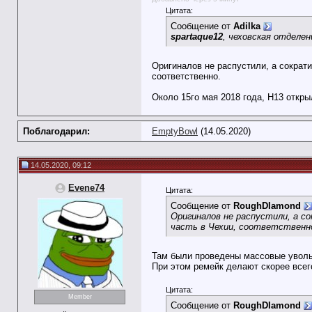
Цитата:
Сообщение от
Adilka
spartaque12
, чеховская отделен
Оригиналов не распустили, а сократи
соответственно.
Около 15го мая 2018 года, H13 откры
Поблагодарил:
EmptyBowl
(14.05.2020)
14.05.2020, 09:12
Evene74
Цитата:
Сообщение от
RoughDIamond
Оригиналов не распустили, а с
часть в Чехии, соответственн
Там были проведены массовые увольн
При этом ремейк делают скорее всег
Цитата:
Member
Сообщение от
RoughDIamond