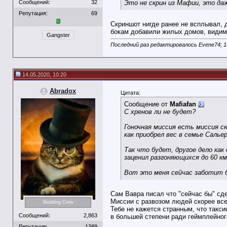
Сообщений:
32
Это не скрин из Мафии, это даж
Репутация:
69
Скриншот нигде ранее не всплывал, 
бокам добавили жилых домов, видим
Gangster
Последний раз редактировалось Evene74; 1
14.05.2020, 10:20
Abradox
Цитата:
Сообщение от
Mafiafan
С хренов ли не будет?
Гоночная миссия есть миссия 
как приобрел вес в семье Саль
Так что будет, другое дело ка
заценил разгоняющихся до 60 км
Вот это меня сейчас заботит б
Сам Вавра писал что "сейчас бы" сде
Миссии с развозом людей скорее все
Modding Crew
Тебе не кажется странным, что такси
Сообщений:
2,863
в большей степени ради геймплейног
Репутация:
1389