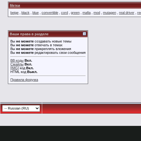
Метки
beige
,
black
,
blue
,
convertible
,
cord
,
green
,
mafia
,
mod
,
mutagen
,
real driver
,
re
Ваши права в разделе
Вы
не можете
создавать новые темы
Вы
не можете
отвечать в темах
Вы
не можете
прикреплять вложения
Вы
не можете
редактировать свои сообщения
BB коды
Вкл.
Смайлы
Вкл.
[IMG]
код
Вкл.
HTML код
Выкл.
Правила форума