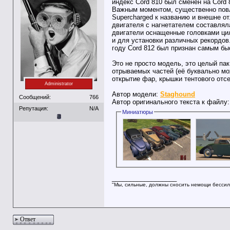
индекс Cord 810 был сменён на Cord
Важным моментом, существенно повл
Supercharged к названию и внешне 
двигателя с нагнетателем составляла
двигатели оснащенные головками ци
и для установки различных рекордов
году Cord 812 был признан самым б
Это не просто модель, это целый па
отрываемых частей (её буквально мож
открытие фар, крышки тентового отсе
Administrator
Автор модели:
Staghound
Сообщений:
766
Автор оригинального текста к файлу
Репутация:
N/A
Миниатюры
__________________
"Мы, сильные, должны сносить немощи бессил
Ответ