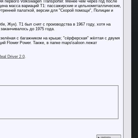
ия первого Volkswagen Transporter. Менее чем через год после
щена масса вариаций T1: пассажирские и цельнометаллические,
тренней палаткой, версии для "Скорой помощи", Полиции и
e, Жук). T1 был снят с производства в 1967 году, хотя на
заканчивалось до 1975 года.
 зелёная с багажником на крыше; "сёрферская" жёлтая с двумя
ий Flower Power. Также, в папке maps\saloon лежат
eal Driver 2.0
.
цитата