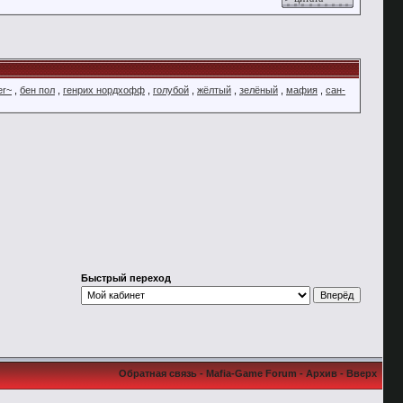
er~
,
бен пол
,
генрих нордхофф
,
голубой
,
жёлтый
,
зелёный
,
мафия
,
сан-
Быстрый переход
Обратная связь
-
Mafia-Game Forum
-
Архив
-
Вверх