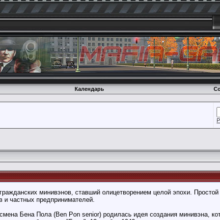
Календарь
Со
Р
гражданских минивэнов, ставший олицетворением целой эпохи. Простой 
 и частных предпринимателей.
есмена Бена Пола (Ben Pon senior) родилась идея создания минивэна, 