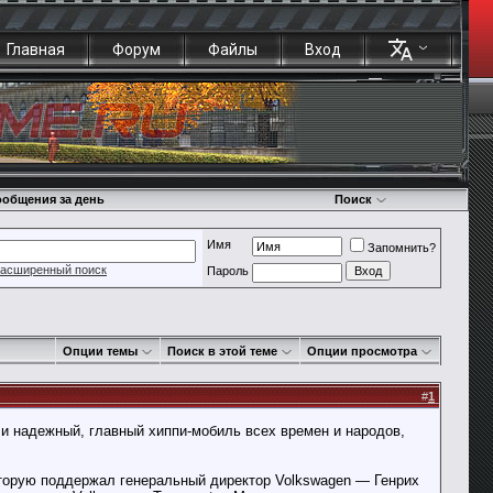
Главная
Форум
Файлы
Вход
общения за день
Поиск
Имя
Запомнить?
асширенный поиск
Пароль
Опции темы
Поиск в этой теме
Опции просмотра
#
1
и надежный, главный хиппи-мобиль всех времен и народов,
которую поддержал генеральный директор Volkswagen — Генрих