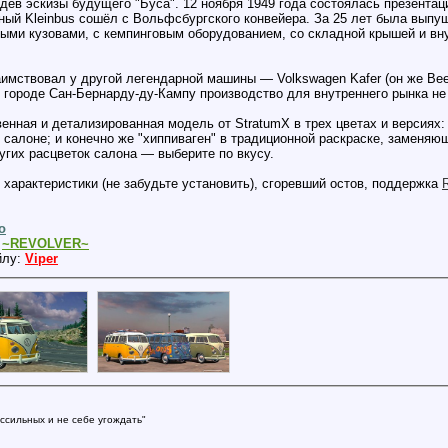
идев эскизы будущего "Буса". 12 ноября 1949 года состоялась презентац
ный Kleinbus сошёл с Вольфсбургского конвейера. За 25 лет была выпу
ыми кузовами, с кемпинговым оборудованием, со складной крышей и вну
имствовал у другой легендарной машины — Volkswagen Kafer (он же Beetl
 городе Сан-Бернарду-ду-Кампу производство для внутреннего рынка не 
енная и детализированная модель от StratumX в трех цветах и версиях:
салоне; и конечно же "хиппиваген" в традиционной раскраске, заменяющ
гих расцветок салона — выберите по вкусу.
 характеристики (не забудьте установить), сгоревший остов, поддержка
R
o
:
~REVOLVER~
йлу:
Viper
ссильных и не себе угождать"