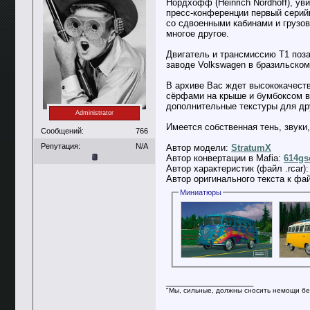
Нордхофф (Heinrich Nordhoff), ув
пресс-конференции первый серий
со сдвоенными кабинами и грузов
многое другое.
Двигатель и трансмиссию T1 поза
заводе Volkswagen в бразильском
В архиве Вас ждет высококачеств
сёрфами на крыше и бумбоксом в 
дополнительные текстуры для дру
Administrator
Имеется собственная тень, звуки,
Сообщений:
766
Репутация:
N/A
Автор модели:
StratumX
Автор конвертации в Mafia:
614gs
Автор характеристик (файл .rcar)
Автор оригинального текста к фа
Миниатюры
__________________
"Мы, сильные, должны сносить немощи бе