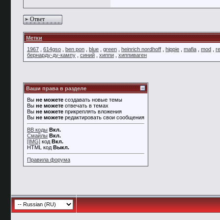
Ответ
Метки
1967
,
614gso
,
ben pon
,
blue
,
green
,
heinrich nordhoff
,
hippie
,
mafia
,
mod
,
re
бернарду-ду-кампу
,
синий
,
хиппи
,
хиппиваген
Ваши права в разделе
Вы
не можете
создавать новые темы
Вы
не можете
отвечать в темах
Вы
не можете
прикреплять вложения
Вы
не можете
редактировать свои сообщения
BB коды
Вкл.
Смайлы
Вкл.
[IMG]
код
Вкл.
HTML код
Выкл.
Правила форума