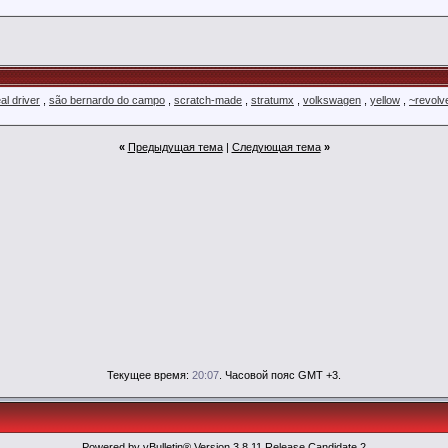
al driver
,
são bernardo do campo
,
scratch-made
,
stratumx
,
volkswagen
,
yellow
,
~revolv
«
Предыдущая тема
|
Следующая тема
»
Текущее время:
20:07
. Часовой пояс GMT +3.
Powered by vBulletin® Version 3.8.11 Release Candidate 2