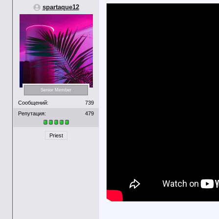
spartaque12
Senior Member
Сообщений:
739
Репутация:
479
Priest