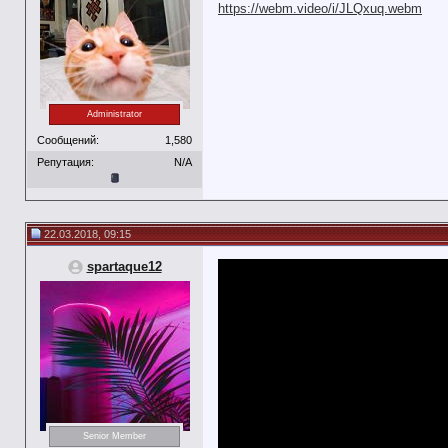
https://webm.video/i/JLQxuq.webm
Administrator
Сообщений:
1,580
Репутация:
N/A
22.03.2018, 09:15
spartaque12
Senior Member