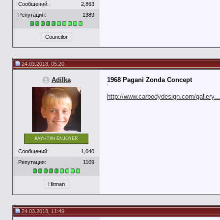
Сообщений:
2,863
Репутация:
1389
Councilor
24.03.2018, 05:20
Adilka
1968 Pagani Zonda Concept
http://www.carbodydesign.com/gallery..
КАУНТАЧ ENJOYER
Сообщений:
1,040
Репутация:
1109
Hitman
24.03.2018, 11:49