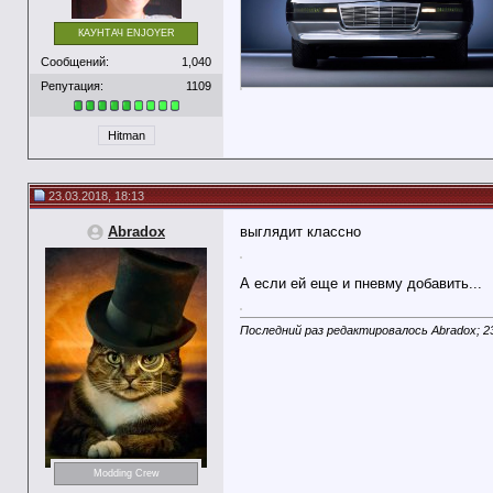
КАУНТАЧ ENJOYER
Сообщений:
1,040
Репутация:
1109
Hitman
23.03.2018, 18:13
Abradox
выглядит классно
А если ей еще и пневму добавить...
Последний раз редактировалось Abradox; 2
Modding Crew