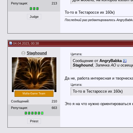
Репутация:
213
То-то в Тестароссе их 160к)
Judge
Последний раз редактировалось AngryBabka
04.04.2023, 00:38
Staghound
Цитата:
Сообщение от
AngryBabka
Staghound
, Запечка АО и осве
Да не, работа интересная и творческ
Цитата:
То-то в Тестароссе их 160к)
Mafia-Game Team
Сообщений:
210
Это я на что нужно ориентироваться 
Репутация:
663
Priest