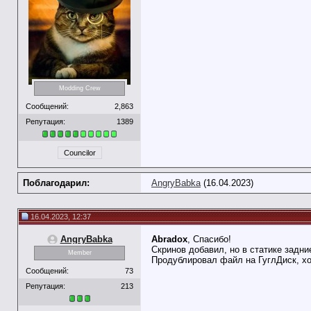
Modding Crew
Сообщений:
2,863
Репутация:
1389
Councilor
Поблагодарил:
AngryBabka
(16.04.2023)
16.04.2023, 12:37
AngryBabka
Abradox
, Спасибо!
Скринов добавил, но в статике задни
Member
Продублировал файл на ГуглДиск, хот
Сообщений:
73
Репутация:
213