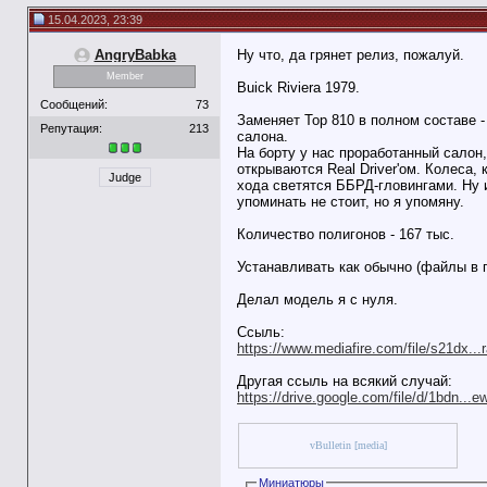
15.04.2023, 23:39
AngryBabka
Ну что, да грянет релиз, пожалуй.
Member
Buick Riviera 1979.
Сообщений:
73
Заменяет Тор 810 в полном составе -
Репутация:
213
салона.
На борту у нас проработанный салон
открываются Real Driver'ом. Колеса,
Judge
хода светятся ББРД-гловингами. Ну и
упоминать не стоит, но я упомяну.
Количество полигонов - 167 тыс.
Устанавливать как обычно (файлы в 
Делал модель я с нуля.
Ссыль:
https://www.mediafire.com/file/s21dx...r
Другая ссыль на всякий случай:
https://drive.google.com/file/d/1bdn...
vBulletin [media]
Миниатюры