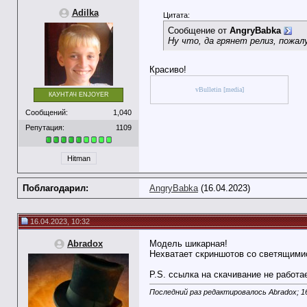
Adilka
Цитата:
Сообщение от
AngryBabka
Ну что, да грянет релиз, пожал
Красиво!
vBulletin [media]
КАУНТАЧ ENJOYER
Сообщений:
1,040
Репутация:
1109
Hitman
Поблагодарил:
AngryBabka
(16.04.2023)
16.04.2023, 10:32
Abradox
Модель шикарная!
Нехватает скриншотов со светящимис
P.S. ссылка на скачивание не работае
Последний раз редактировалось Abradox; 1