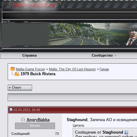
Справка
Сообщество
Mafia-Game Forum
>
Mafia: The City Of Lost Heaven
>
Гараж
1979 Buick Riviera
Ответ
03.04.2023, 00:49
AngryBabka
Staghound
, Запечка АО и освещения
Цитата:
Member
Сообщение от
Staghound
Сообщений:
73
Для модели, на которой ездит 