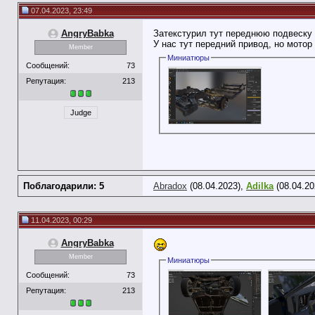
07.04.2023, 23:49
AngryBabka
Затекстурил тут переднюю подвеску (
У нас тут передний привод, но мото
Member
Миниатюры
Сообщений:
73
Репутация:
213
Judge
Поблагодарили: 5
Abradox
(08.04.2023),
Adilka
(08.04.20
11.04.2023, 00:29
AngryBabka
Member
Миниатюры
Сообщений:
73
Репутация:
213