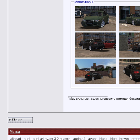
Миниатюры
__________________
"Мы, сильные, должны сносить немощи бессил
Ответ
Метки
alldead
,
audi
,
audi a4 avant 3.2 quattro
,
audo a4
,
avant
,
black
,
blue
,
brown
,
gree