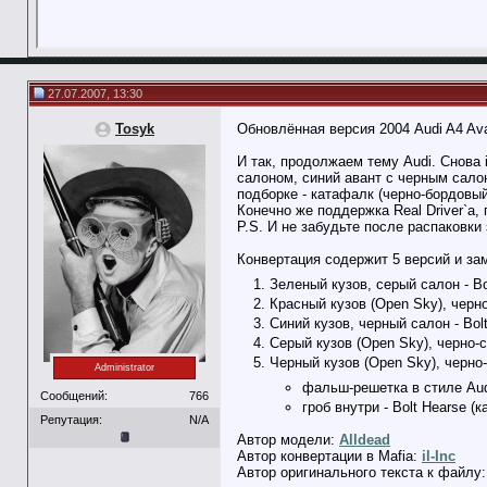
27.07.2007, 13:30
Tosyk
Обновлённая версия 2004 Audi A4 Ava
И так, продолжаем тему Audi. Снова i
салоном, синий авант с черным салон
подборке - катафалк (черно-бордовый
Конечно же поддержка Real Driver`а,
P.S. И не забудьте после распаковки
Конвертация содержит 5 версий и зам
Зеленый кузов, серый салон - Bol
Красный кузов (Open Sky), черно-
Синий кузов, черный салон - Bolt
Серый кузов (Open Sky), черно-се
Черный кузов (Open Sky), черно
Administrator
фальш-решетка в стиле Audi
Сообщений:
766
гроб внутри - Bolt Hearse (
Репутация:
N/A
Автор модели:
Alldead
Автор конвертации в Mafia:
il-Inc
Автор оригинального текста к файлу