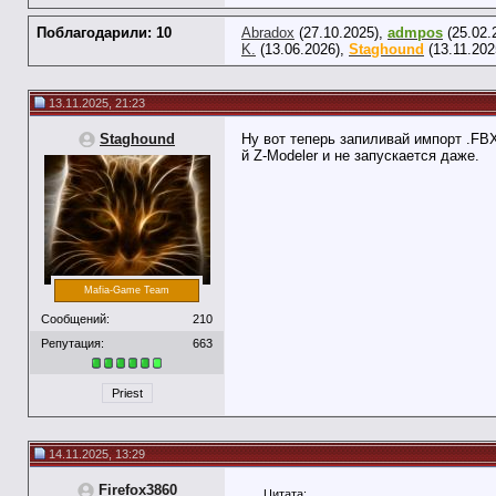
Поблагодарили: 10
Abradox
(27.10.2025),
admpos
(25.02.
K.
(13.06.2026),
Staghound
(13.11.202
13.11.2025, 21:23
Staghound
Ну вот теперь запиливай импорт .FBX
й Z-Modeler и не запускается даже.
Mafia-Game Team
Сообщений:
210
Репутация:
663
Priest
14.11.2025, 13:29
Firefox3860
Цитата: