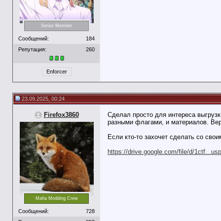
Senior Member
Сообщений:
184
Репутация:
260
Enforcer
23.09.2025, 00:24
Firefox3860
Сделал просто для интереса выгрузк
разными флагами, и материалов. Вер
Если кто-то захочет сделать со свои
https://drive.google.com/file/d/1ctf...us
Mafia Modding Crew
Сообщений:
728