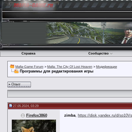
Справка
Сообщество
Mafia-Game Forum
>
Mafia: The City Of Lost Heaven
>
Модификации
Программы для редактирования игры
Ответ
27.05.2024, 03:29
Firefox3860
zimba
,
https://disk.yandex.ru/d/sp1