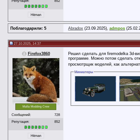
Репутация:
852
Hitman
Поблагодарили: 5
Abradox
(23.09.2025),
admpos
(25.02.
27.10.2025, 14:37
Firefox3860
Решил сделать для firemodelka 3d-ви
программе. Можно потом сделать отк
просмотрщик моделей, как альтерна
Миниатюры
Mafia Modding Crew
Сообщений:
728
Репутация:
852
Hitman