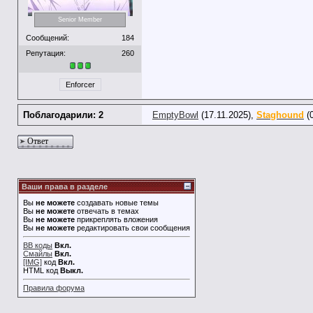
Senior Member
Сообщений:
184
Репутация:
260
Enforcer
Поблагодарили: 2
EmptyBowl
(17.11.2025),
Staghound
(0
Ответ
Ваши права в разделе
Вы
не можете
создавать новые темы
Вы
не можете
отвечать в темах
Вы
не можете
прикреплять вложения
Вы
не можете
редактировать свои сообщения
BB коды
Вкл.
Смайлы
Вкл.
[IMG]
код
Вкл.
HTML код
Выкл.
Правила форума