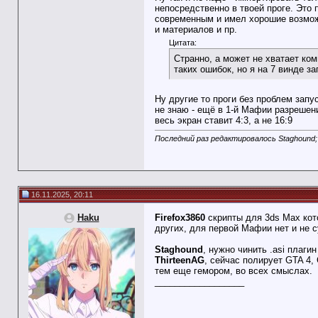
непосредственно в твоей проге. Это 
современным и имел хорошие возмож
и материалов и пр.
Цитата:
Странно, а может не хватает ком
таких ошибок, но я на 7 винде за
Ну другие то проги без проблем запу
не знаю - ещё в 1-й Мафии разрешени
весь экран ставит 4:3, а не 16:9
Последний раз редактировалось Staghound; 
16.11.2025, 20:11
Haku
Firefox3860
скрипты для 3ds Max кот
других, для первой Мафии нет и не 
Staghound
, нужно чинить .asi пла
ThirteenAG
, сейчас полирует GTA 4,
тем еще гемором, во всех смыслах.
__________________