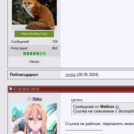
Mafia Modding Crew
Сообщений:
728
Репутация:
852
Hitman
Поблагодарил:
zimba
(28.05.2024)
07.06.2024, 08:33
Haku
Цитата:
Сообщение от
Melhior
Ссылка на скачивание с дискор
Ссылка не рабочая, перезалить мож
__________________