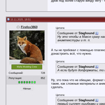
дров под более старую винду нету - т
15.11.2025, 18:51
Firefox3860
Цитата:
Сообщение от
Staghound
Ну это чтобы в Максе сразу на
анимтекстуры и т. п.
А ты не пробовал с помощью плагино
донастроить всё, что нужно.
Цитата:
Сообщение от
Staghound
Mafia Modding Crew
А если будут допформаты, то м
Сообщений:
728
Репутация:
852
Ну, это пока что не обещаю, формат 
такие, как сложные материалы и аним
сделать.
Hitman
Цитата:
Сообщение от
Staghound
первый сыплет ошибками и зак