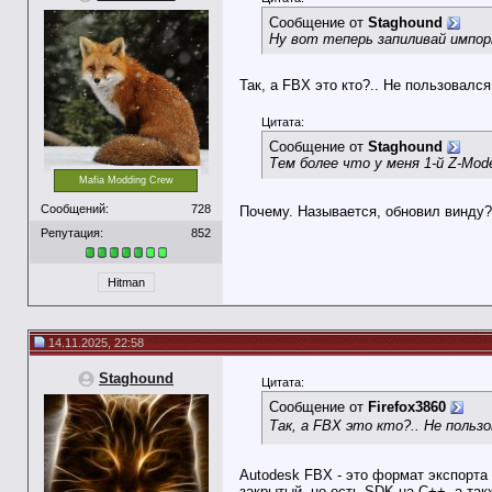
Сообщение от
Staghound
Ну вот теперь запиливай импор
Так, а FBX это кто?.. Не пользовалс
Цитата:
Сообщение от
Staghound
Тем более что у меня 1-й Z-Mode
Mafia Modding Crew
Сообщений:
728
Почему. Называется, обновил винду
Репутация:
852
Hitman
14.11.2025, 22:58
Staghound
Цитата:
Сообщение от
Firefox3860
Так, а FBX это кто?.. Не польз
Autodesk FBX - это формат экспорта 
закрытый, но есть SDK на С++, а так