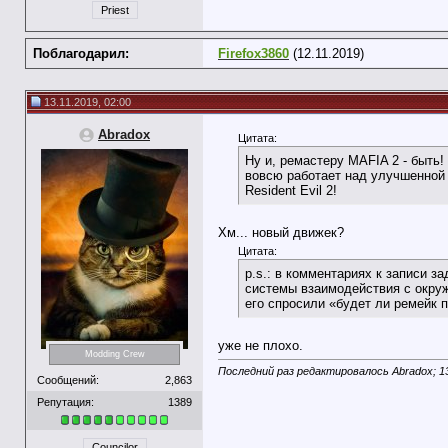
Priest
Поблагодарил:
Firefox3860
(12.11.2019)
13.11.2019, 02:00
Abradox
Цитата:
Ну и, ремастеру MAFIA 2 - быть
вовсю работает над улучшенной 
Resident Evil 2!
Хм... новый движек?
Цитата:
p.s.: в комментариях к записи 
системы взаимодействия с окруж
его спросили «будет ли ремейк п
уже не плохо.
Modding Crew
Последний раз редактировалось Abradox; 13
Сообщений:
2,863
Репутация:
1389
Councilor