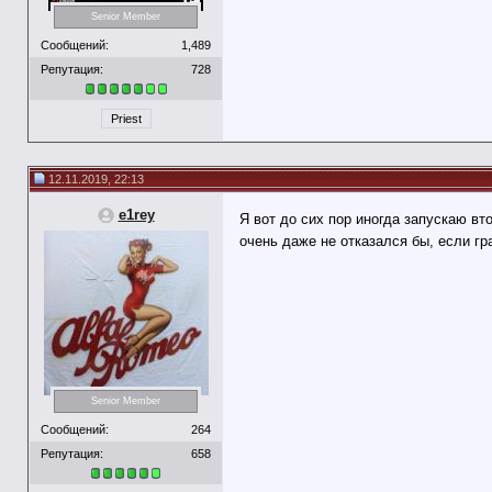
Senior Member
Сообщений:
1,489
Репутация:
728
Priest
12.11.2019, 22:13
e1rey
Я вот до сих пор иногда запускаю в
очень даже не отказался бы, если гр
Senior Member
Сообщений:
264
Репутация:
658