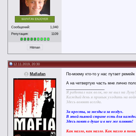
КАУНТАЧ ENJOYER
Сообщений:
1,040
Репутация:
1109
Hitman
12.11.2019, 20:30
Mafiafan
По-моему кто-то у нас путает ремей
А на четвертую часть мне лично поло
__________________
Я работал как волк, но не выл на Луну
Каждый день я привык уходить на вой
Здесь воюют всегда.
За кресты, за звезды и за воздух.
В этой пьяной стране есть для каждо
Здесь поют о душе и в нее же плюют!
Как назло, как назло. Как назло я поня