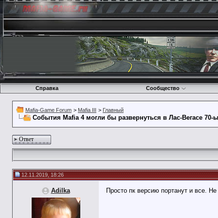
Справка
Сообщество
Mafia-Game Forum
>
Mafia III
>
Главный
События Mafia 4 могли бы развернуться в Лас-Вегасе 70-
Ответ
12.11.2019, 18:26
Adilka
Просто пк версию портанут и все. Не