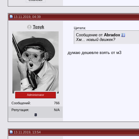
13.11.2019, 04:39
Tosyk
Цитата:
Сообщение от
Abradox
Хм... новый движек?
думаю дешевле взять от м3
Administrator
Сообщений:
766
Репутация:
N/A
13.11.2019, 13:54