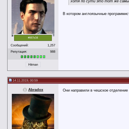
хотя по сути это тот же самы
В котором англоязычные программис
#667e34
Сообщений:
1,257
Репутация:
988
Hitman
14.11.2019, 00:59
Abradox
Они направили в чешское отделение 