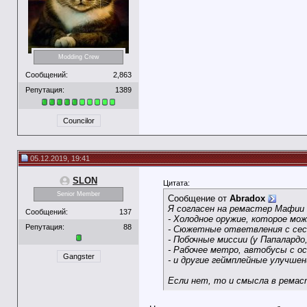
Modding Crew
Сообщений:
2,863
Репутация:
1389
Councilor
05.12.2019, 19:41
SLON
Цитата:
Senior Member
Сообщение от
Abradox
Я согласен на ремастер Мафии 
Сообщений:
137
- Холодное оружие, которое мо
Репутация:
88
- Сюжетные ответвления с сест
- Побочные миссии (у Папалардо,
- Рабочее метро, автобусы с о
Gangster
- и другие геймплейные улучшен
Если нет, то и смысла в ремас