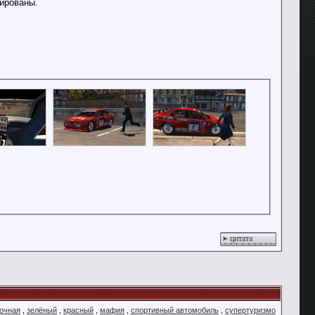
ированы.
цитата
ночная
,
зелёный
,
красный
,
мафия
,
спортивный автомобиль
,
супертуризмо