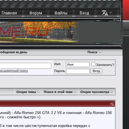
Главная
Форум
Файлы
Вход
общения за день
Поиск
Имя
Запомнить?
асширенный поиск
Пароль
Опции темы
Поиск в этой теме
Опции просмотра
#
1
ычной) -
Alfa Romeo 156 GTA 3.2 V6
и гоночная -
Alfa Romeo 156
го - сожжёте быстро =)
6
в том числе шестиступенчатая коробка передач с