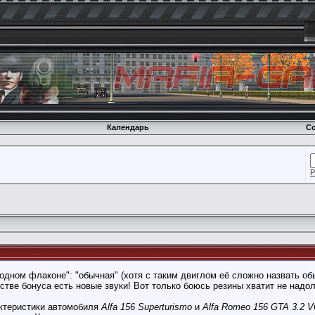
Календарь
Со
Р
 одном флаконе": "обычная" (хотя с таким двиглом её сложно назвать об
естве бонуса есть новые звуки! Вот только боюсь резины хватит не надол
ктеристики автомобиля
Alfa 156 Superturismo
и
Alfa Romeo 156 GTA 3.2 V