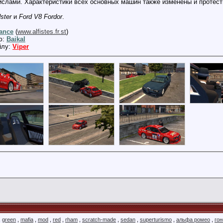
слами. Характеристики всех основных машин также изменены и протест
ster
и
Ford V8 Fordor
.
ance
(
www.alfistes.fr.st
)
ю:
Baikal
йлу:
Viper
,
green
,
mafia
,
mod
,
red
,
rham
,
scratch-made
,
sedan
,
superturismo
,
альфа ромео
,
го