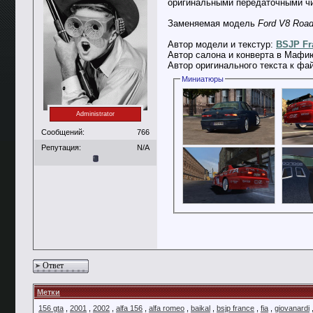
оригинальными передаточными чи
Заменяемая модель
Ford V8 Road
Автор модели и текстур:
BSJP Fr
Автор салона и конверта в Мафи
Автор оригинального текста к фа
Миниатюры
Administrator
Сообщений:
766
Репутация:
N/A
Ответ
Метки
156 gta
,
2001
,
2002
,
alfa 156
,
alfa romeo
,
baikal
,
bsjp france
,
fia
,
giovanardi