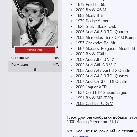
1979 Ford E-150
2009 BMW X6 M
1953 Mack B-61
1979 Dodge Aspen
1928 Stutz BlackHawk
2006 Audi A6 3.0 TDI Quattro
2003 Mercedes-Benz C200 Kompr
1957 Chevrolet Bel Air
1967 Massey-Ferguson Model 88
Administrator
2002 BMW 760Li
Сообщений:
766
2002 Audi A8 6.0 V12
Репутация:
N/A
2002 Audi A8L 6.0 V12
2005 Audi A4 Avant 3.2 Quattro
2005 Audi A4 3.0 TDI Quattro
2007 Audi Q7 3.0 TDI Quattro
2009 Jaguar XFR
1937 Cord 812 Supercharged
1991 BMW M3 (E30)
2005 Cadillac CTS-V
Плюс для разнообразия добавил этот
1930 Boeing Stearman PT-17
p.s.: больше изображений на страниц