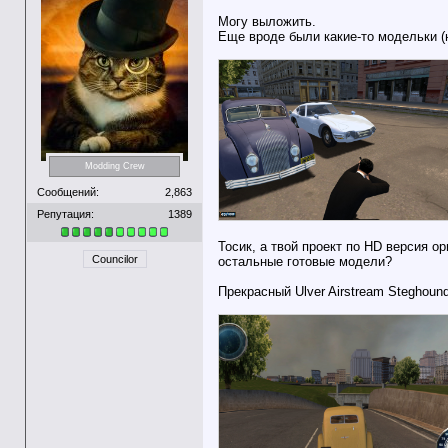
Могу выложить.
Еще вроде были какие-то модельки (не
Modding Crew
Сообщений:
2,863
Репутация:
1389
Тосик, а твой проект по HD версия 
Councilor
остальные готовые модели?
Прекрасный Ulver Airstream Steghound