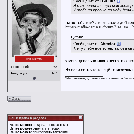
Сообщение от
B.Julius
Я так понял ты про мой конвер
У тебя на превью по ходу дела 
ты вот об этом? это из свеже добав
https://mafia-game.ru/forum/files_se.
Цитата:
Сообщение от
Abradox
Т.е. у тебя всё есть, заливать 
Administrator
у меня довольно много всего. в осн
Сообщений:
766
Но если есть что-то ещё то можешь 
Репутация:
N/A
__________________
"Мы, сильные, должны сносить немощи бессил
Ответ
Ваши права в разделе
Вы
не можете
создавать новые темы
Вы
не можете
отвечать в темах
Вы
не можете
прикреплять вложения