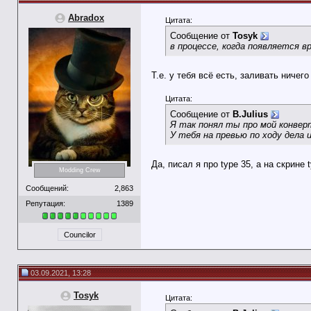
Abradox
Цитата:
Сообщение от
Tosyk
в процессе, когда появляется вр
Т.е. у тебя всё есть, заливать ничего
Цитата:
Сообщение от
B.Julius
Я так понял ты про мой конвер
У тебя на превью по ходу дела 
Да, писал я про type 35, а на скрине 
Modding Crew
Сообщений:
2,863
Репутация:
1389
Councilor
03.09.2021, 13:28
Tosyk
Цитата: