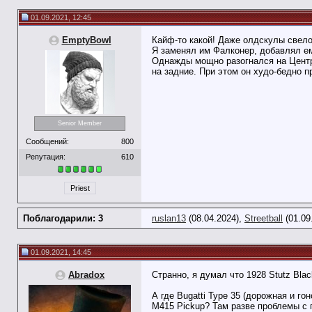
01.09.2021, 12:45
EmptyBowl
Кайф-то какой! Даже олдскулы свел
Я заменял им Фалконер, добавлял ему
Однажды мощно разогнался на Центра
на задние. При этом он худо-бедно 
Senior Member
Сообщений:
800
Репутация:
610
Priest
Поблагодарили: 3
ruslan13
(08.04.2024),
Streetball
(01.09
01.09.2021, 14:45
Abradox
Странно, я думал что 1928 Stutz Bla
А где Bugatti Type 35 (дорожная и гон
M415 Pickup? Там разве проблемы с п