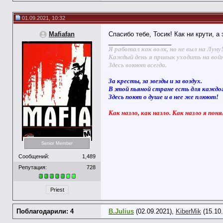
01.09.2021, 10:32
Mafiafan
Спасибо тебе, Тосик! Как ни крути, а 
__________________
Я работал как волк, но не выл на Луну
Каждый день я привык уходить на вой
Здесь воюют всегда.
За кресты, за звезды и за воздух.
В этой пьяной стране есть для каждо
Здесь поют о душе и в нее же плюют!
Как назло, как назло. Как назло я поня
Senior Member
Сообщений:
1,489
Репутация:
728
Priest
Поблагодарили: 4
B.Julius
(02.09.2021),
KiberMik
(15.10