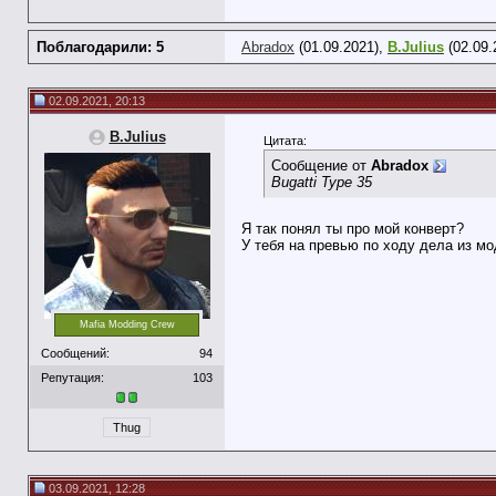
Поблагодарили: 5
Abradox
(01.09.2021),
B.Julius
(02.09.
02.09.2021, 20:13
B.Julius
Цитата:
Сообщение от
Abradox
Bugatti Type 35
Я так понял ты про мой конверт?
У тебя на превью по ходу дела из м
Mafia Modding Crew
Сообщений:
94
Репутация:
103
Thug
03.09.2021, 12:28