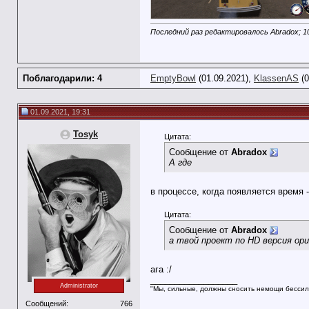
Последний раз редактировалось Abradox; 1
Поблагодарили: 4
EmptyBowl
(01.09.2021),
KlassenAS
(0
01.09.2021, 19:31
Tosyk
Цитата:
Сообщение от
Abradox
А где
в процессе, когда появляется время 
Цитата:
Сообщение от
Abradox
а твой проект по HD версия ор
ага :/
__________________
Administrator
"Мы, сильные, должны сносить немощи бессил
Сообщений:
766