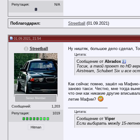
Репутация:
N/A
Поблагодарил:
Streetball
(01.09.2021)
01.09.2021, 21:54
Streetball
Ну ништяк, большое дело сделал, Тос
Цитата:
Сообщение от
Abradox
Тосик, а твой проект по HD ве
Airstream, Schubert Six и все 
Как сейчас помню, зашёл на Мафию-г
заново такси. Честно, мне тогда вы
что они как никакие другие вписывал
Senior Member
летие Мафии?
__________________
Сообщений:
1,203
Цитата:
Репутация:
1019
Сообщение от
Viper
Если выбирать между 15-летней
Hitman