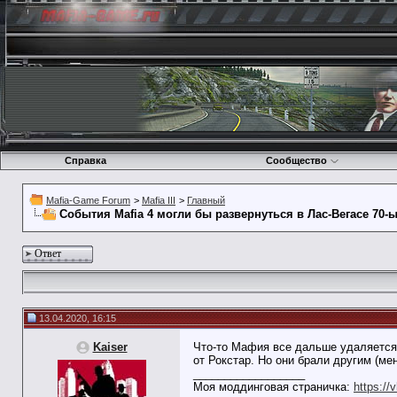
Справка
Сообщество
Mafia-Game Forum
>
Mafia III
>
Главный
События Mafia 4 могли бы развернуться в Лас-Вегасе 70-
Ответ
13.04.2020, 16:15
Kaiser
Что-то Мафия все дальше удаляется о
от Рокстар. Но они брали другим (мен
__________________
Моя моддинговая страничка:
https://