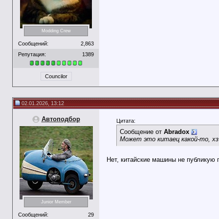
Modding Crew
Сообщений:
2,863
Репутация:
1389
Councilor
02.01.2026, 13:12
Автоподбор
Цитата:
Сообщение от
Abradox
Может это китаец какой-то, хз
Нет, китайские машины не публикую 
Junior Member
Сообщений:
29