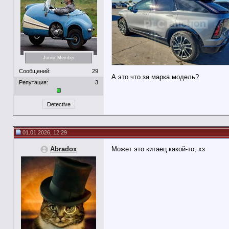
Junior Member
Сообщений:
29
А это что за марка модель?
Репутация:
3
Detective
01.01.2026, 12:29
Abradox
Может это китаец какой-то, хз