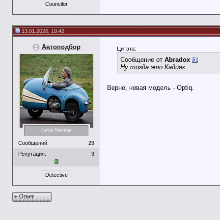
Councilor
13.01.2026, 19:42
Автоподбор
Цитата:
Сообщение от
Abradox
Ну тогда это Кадияк
Верно, новая модель - Optiq.
Junior Member
Сообщений:
29
Репутация:
3
Detective
Ответ