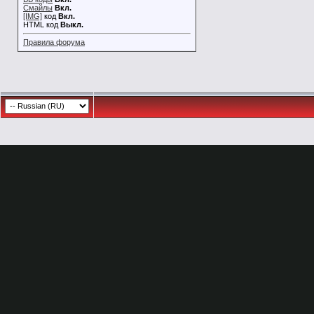
Смайлы
Вкл.
[IMG]
код
Вкл.
HTML код
Выкл.
Правила форума