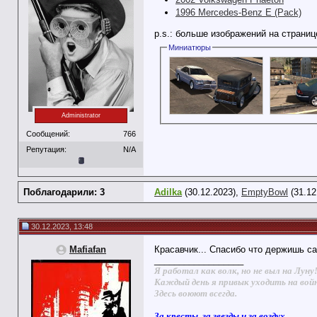
1996 Mercedes-Benz E (Pack)
p.s.: больше изображений на страниц
Миниатюры
Administrator
Сообщений:
766
Репутация:
N/A
Поблагодарили: 3
Adilka
(30.12.2023),
EmptyBowl
(31.12
30.12.2023, 13:48
Mafiafan
Красавчик... Спасибо что держишь са
__________________
Я работал как волк, но не выл на Луну
Каждый день я привык уходить на вой
Здесь воюют всегда.
За кресты, за звезды и за воздух.