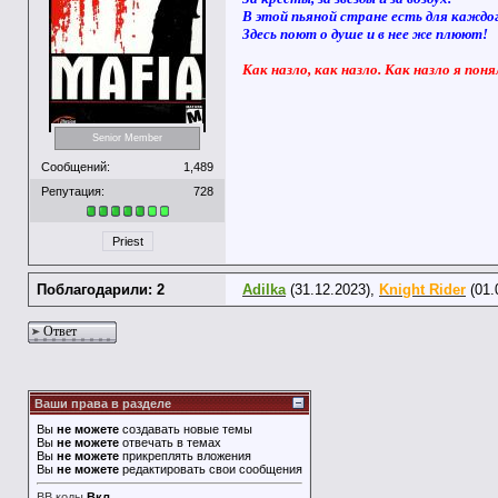
В этой пьяной стране есть для каждо
Здесь поют о душе и в нее же плюют!
Как назло, как назло. Как назло я поня
Senior Member
Сообщений:
1,489
Репутация:
728
Priest
Поблагодарили: 2
Adilka
(31.12.2023),
Knight Rider
(01.
Ответ
Ваши права в разделе
Вы
не можете
создавать новые темы
Вы
не можете
отвечать в темах
Вы
не можете
прикреплять вложения
Вы
не можете
редактировать свои сообщения
BB коды
Вкл.