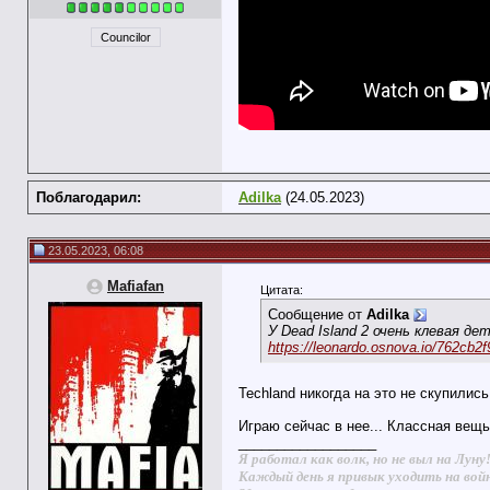
Councilor
Поблагодарил:
Adilka
(24.05.2023)
23.05.2023, 06:08
Mafiafan
Цитата:
Сообщение от
Adilka
У Dead Island 2 очень клевая де
https://leonardo.osnova.io/762cb2f9
Techland никогда на это не скупились
Играю сейчас в нее... Классная вещь
__________________
Я работал как волк, но не выл на Луну
Каждый день я привык уходить на вой