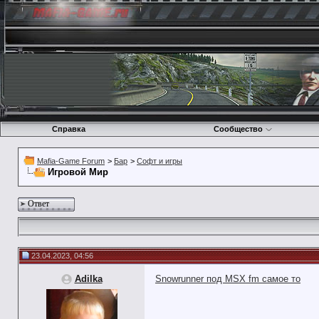
Справка
Сообщество
Mafia-Game Forum
>
Бар
>
Софт и игры
Игровой Мир
Ответ
23.04.2023, 04:56
Adilka
Snowrunner под MSX fm самое то