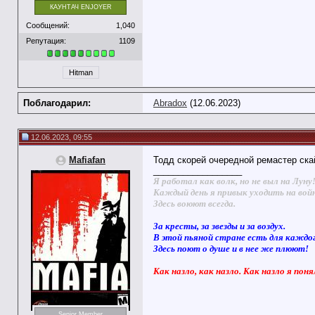
КАУНТАЧ ENJOYER
Сообщений:
1,040
Репутация:
1109
Hitman
Поблагодарил:
Abradox
(12.06.2023)
12.06.2023, 09:55
Mafiafan
Тодд скорей очередной ремастер ска
__________________
Я работал как волк, но не выл на Луну
Каждый день я привык уходить на вой
Здесь воюют всегда.
За кресты, за звезды и за воздух.
В этой пьяной стране есть для каждо
Здесь поют о душе и в нее же плюют!
Как назло, как назло. Как назло я поня
Senior Member