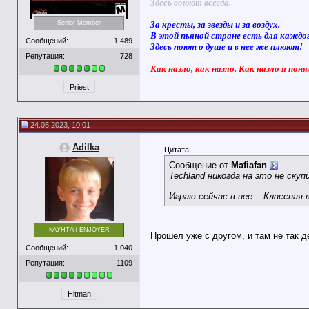
Здесь воюют всегда.
За кресты, за звезды и за воздух.
Senior Member
В этой пьяной стране есть для каждо
Сообщений:
1,489
Здесь поют о душе и в нее же плюют!
Репутация:
728
Как назло, как назло. Как назло я поня
Priest
24.05.2023, 10:01
Adilka
Цитата:
Сообщение от
Mafiafan
Techland никогда на это не скуп
Играю сейчас в нее... Классная 
КАУНТАЧ ENJOYER
Прошел уже с другом, и там не так д
Сообщений:
1,040
Репутация:
1109
Hitman