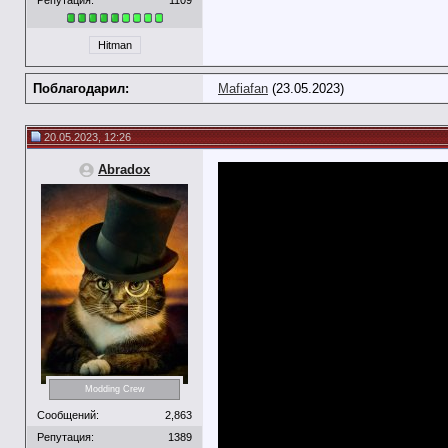
Hitman
Поблагодарил:
Mafiafan
(23.05.2023)
20.05.2023, 12:26
Abradox
Modding Crew
Сообщений:
2,863
Репутация:
1389