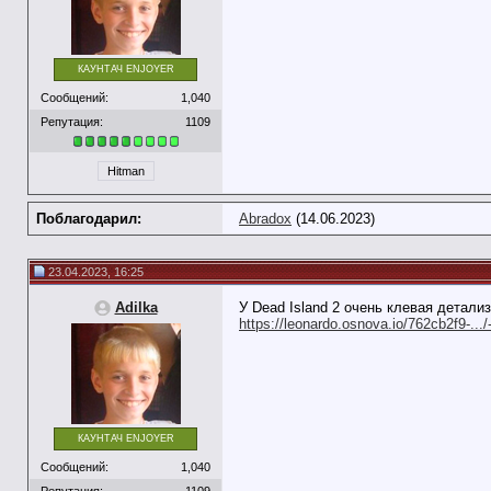
КАУНТАЧ ENJOYER
Сообщений:
1,040
Репутация:
1109
Hitman
Поблагодарил:
Abradox
(14.06.2023)
23.04.2023, 16:25
Adilka
У Dead Island 2 очень клевая детали
https://leonardo.osnova.io/762cb2f9-...
КАУНТАЧ ENJOYER
Сообщений:
1,040
Репутация:
1109