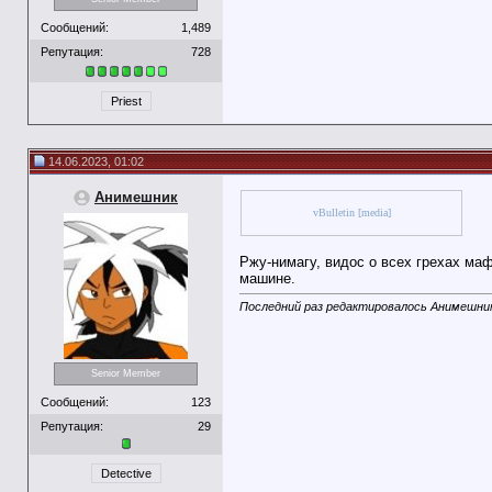
Сообщений:
1,489
Репутация:
728
Priest
14.06.2023, 01:02
Анимешник
vBulletin [media]
Ржу-нимагу, видос о всех грехах ма
машине.
Последний раз редактировалось Анимешник
Senior Member
Сообщений:
123
Репутация:
29
Detective