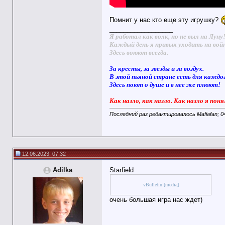
Помнит у нас кто еще эту игрушку?
__________________
Я работал как волк, но не выл на Луну
Каждый день я привык уходить на вой
Здесь воюют всегда.
За кресты, за звезды и за воздух.
В этой пьяной стране есть для каждо
Здесь поют о душе и в нее же плюют!
Как назло, как назло. Как назло я поня
Последний раз редактировалось Mafiafan; 0
12.06.2023, 07:32
Adilka
Starfield
vBulletin [media]
очень большая игра нас ждет)