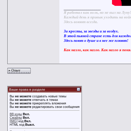
__________________
Я работал как волк, но не выл на Луну
Каждый день я привык уходить на вой
Здесь воюют всегда.
За кресты, за звезды и за воздух.
В этой пьяной стране есть для каждо
Здесь поют о душе и в нее же плюют!
Как назло, как назло. Как назло я поня
Ответ
Ваши права в разделе
Вы
не можете
создавать новые темы
Вы
не можете
отвечать в темах
Вы
не можете
прикреплять вложения
Вы
не можете
редактировать свои сообщения
BB коды
Вкл.
Смайлы
Вкл.
[IMG]
код
Вкл.
HTML код
Выкл.