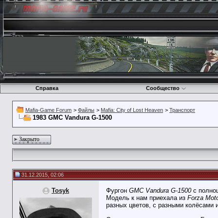
Справка
Сообщество
Mafia-Game Forum
>
Файлы
>
Mafia: City of Lost Heaven
>
Транспорт
1983 GMC Vandura G-1500
Закрыто
31.12.2015, 02:06
Tosyk
Фургон
GMC Vandura G-1500
с полноц
Модель к нам приехала из
Forza Moto
разных цветов, с разными колёсами 