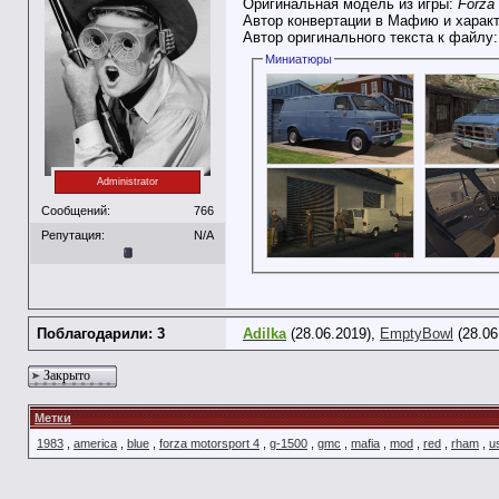
Оригинальная модель из игры:
Forza 
Автор конвертации в Мафию и харак
Автор оригинального текста к файлу
Миниатюры
Administrator
Сообщений:
766
Репутация:
N/A
Поблагодарили: 3
Adilka
(28.06.2019),
EmptyBowl
(28.06
Закрыто
Метки
1983
,
america
,
blue
,
forza motorsport 4
,
g-1500
,
gmc
,
mafia
,
mod
,
red
,
rham
,
u