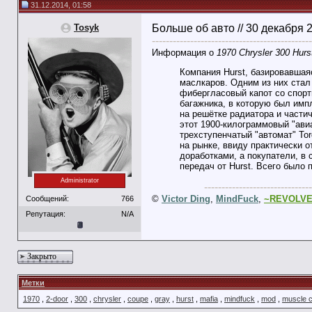
31.12.2014, 01:58
Tosyk
Больше об авто // 30 декабря 
----------------------------------------------
Информация о
1970 Chrysler 300 Hurs
Компания Hurst, базировавшая
маслкаров. Одним из них стал 
фибергласовый капот со спор
багажника, в которую был имп
на решётке радиатора и частич
этот 1900-килограммовый "авиа
трехступенчатый "автомат" To
на рынке, ввиду практически 
доработками, а покупатели, в
передач от Hurst. Всего было 
Administrator
-------------------------------
©
Victor Ding
,
MindFuck
,
~REVOLV
Сообщений:
766
Репутация:
N/A
Закрыто
Метки
1970
,
2-door
,
300
,
chrysler
,
coupe
,
gray
,
hurst
,
mafia
,
mindfuck
,
mod
,
muscle 