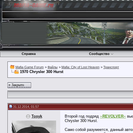
Справка
Сообщество
Mafia-Game Forum
>
Файлы
>
Mafia: City of Lost Heaven
>
Транспорт
1970 Chrysler 300 Hurst
Закрыто
31.12.2014, 01:57
Tosyk
Второй год подряд
~REVOLVER~
выс
Chrysler 300 Hurst.
Само собой разумеется, данный авто