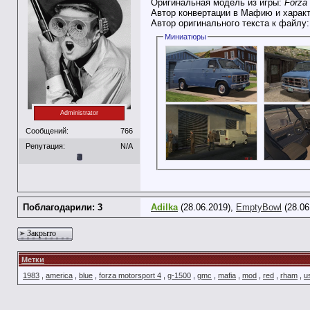
Оригинальная модель из игры:
Forza 
Автор конвертации в Мафию и харак
Автор оригинального текста к файлу
Миниатюры
Administrator
Сообщений:
766
Репутация:
N/A
Поблагодарили: 3
Adilka
(28.06.2019),
EmptyBowl
(28.06
Закрыто
Метки
1983
,
america
,
blue
,
forza motorsport 4
,
g-1500
,
gmc
,
mafia
,
mod
,
red
,
rham
,
u