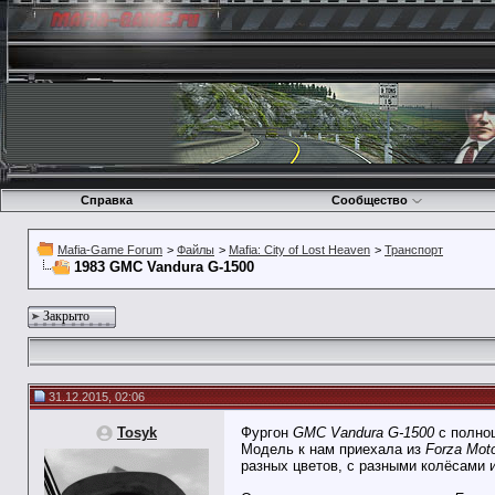
Справка
Сообщество
Mafia-Game Forum
>
Файлы
>
Mafia: City of Lost Heaven
>
Транспорт
1983 GMC Vandura G-1500
Закрыто
31.12.2015, 02:06
Tosyk
Фургон
GMC Vandura G-1500
с полноц
Модель к нам приехала из
Forza Moto
разных цветов, с разными колёсами 