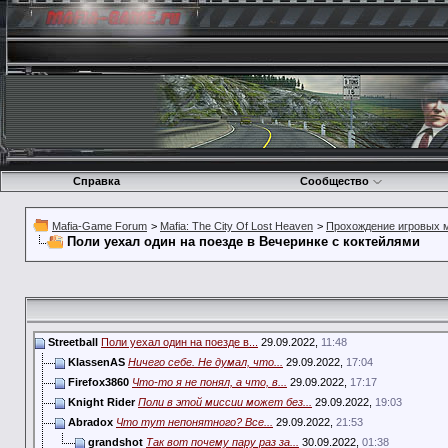
Справка
Сообщество
Mafia-Game Forum
>
Mafia: The City Of Lost Heaven
>
Прохождение игровых 
Поли уехал один на поезде в Вечеринке с коктейлями
Streetball
Поли уехал один на поезде в...
29.09.2022,
11:48
KlassenAS
Ничего себе. Не думал, что...
29.09.2022,
17:04
Firefox3860
Что-то я не понял, а что, в...
29.09.2022,
17:17
Knight Rider
Поли в этой миссии может без...
29.09.2022,
19:03
Abradox
Что тут непонятного? Все...
29.09.2022,
21:53
grandshot
Так вот почему пару раз за...
30.09.2022,
01:38