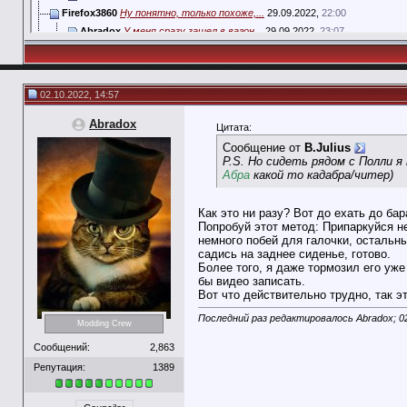
Firefox3860
Ну понятно, только похоже,...
29.09.2022,
22:00
Abradox
У меня сразу зашел в вагон...
29.09.2022,
23:07
Streetball
Дополню: если броситься...
29.09.2022,
23:50
B.Julius
Я за первое своё прохождение,...
02.10.2022,
03:02
Abradox
Как это ни разу? Вот до ехать...
02.10.2022,
14:57
02.10.2022, 14:57
Streetball
Надо зайти с ним в вагон,...
04.10.2022,
16:31
Abradox
Очень трудно поймать момент...
05.10.2022,
12:32
Abradox
Цитата:
User
Насчет этого синего Фолканера...
03.10.2022,
01:00
Сообщение от
B.Julius
AngryBabka
И в этой реплике Том говорит,...
06.07.2023,
13:10
P.S. Но сидеть рядом с Полли я 
Абра
какой то кадабра/читер)
Kardini
Автомобиль нужно не только...
06.07.2023,
15:27
Abradox
А все водители в траффике...
06.07.2023,
16:12
Как это ни разу? Вот до ехать до ба
grandshot
Он уехать смог в городской...
05.10.2022,
16:21
Попробуй этот метод: Припаркуйся не
немного побей для галочки, остальны
садись на заднее сиденье, готово.
Более того, я даже тормозил его уж
бы видео записать.
Вот что действительно трудно, так э
Последний раз редактировалось Abradox; 0
Modding Crew
Сообщений:
2,863
Репутация:
1389