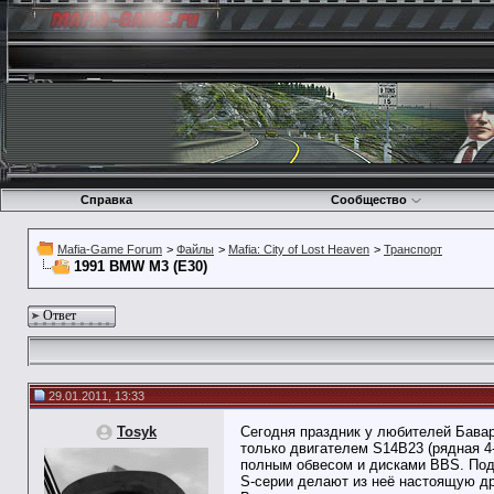
Справка
Сообщество
Mafia-Game Forum
>
Файлы
>
Mafia: City of Lost Heaven
>
Транспорт
1991 BMW M3 (E30)
Ответ
29.01.2011, 13:33
Tosyk
Сегодня праздник у любителей Бавар
только двигателем S14B23 (рядная 4-
полным обвесом и дисками BBS. Подв
S-серии делают из неё настоящую д