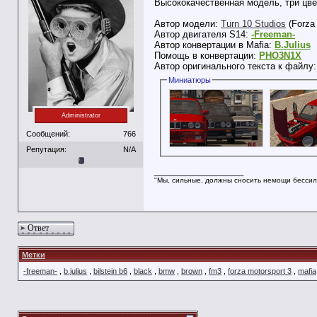
Высококачественная модель, три цвет
Автор модели:
Turn 10 Studios
(Forza 
Автор двигателя S14:
-Freeman-
Автор конвертации в Mafia:
B.Julius
Помощь в конвертации:
PHO3N1X
Автор оригинального текста к файлу
Миниатюры
Administrator
Сообщений:
766
Репутация:
N/A
__________________
"Мы, сильные, должны сносить немощи бессил
Ответ
Метки
-freeman-
,
b.julius
,
bilstein b6
,
black
,
bmw
,
brown
,
fm3
,
forza motorsport 3
,
mafia