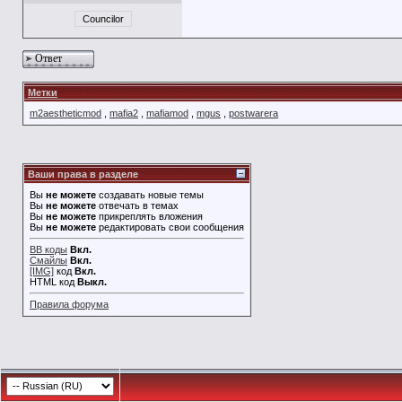
Councilor
Ответ
Метки
m2aestheticmod
,
mafia2
,
mafiamod
,
mgus
,
postwarera
Ваши права в разделе
Вы
не можете
создавать новые темы
Вы
не можете
отвечать в темах
Вы
не можете
прикреплять вложения
Вы
не можете
редактировать свои сообщения
BB коды
Вкл.
Смайлы
Вкл.
[IMG]
код
Вкл.
HTML код
Выкл.
Правила форума