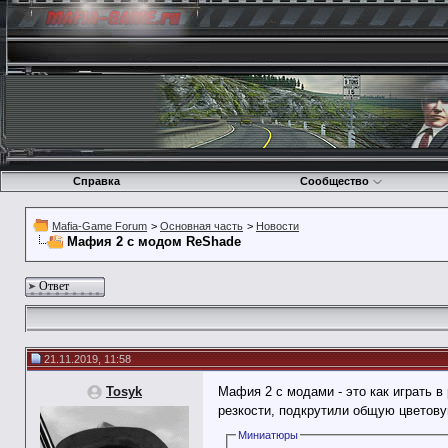
Справка
Сообщество
Mafia-Game Forum
>
Основная часть
>
Новости
Мафия 2 с модом ReShade
Ответ
21.11.2019, 11:58
Tosyk
Мафия 2 с модами - это как играть в
резкости, подкрутили общую цветов
Миниатюры