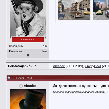
Administrator
Сообщений:
766
Репутация:
N/A
Поблагодарили: 7
Abradox
(21.11.2019),
EmptyBowl
(21.1
21.11.2019, 14:33
Abradox
Да, действительно лучше выглядит, 
Последний раз редактировалось Abradox; 21