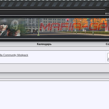
Календарь
Со
fia Community Modpack
Р