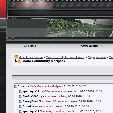
Справка
Сообщество
Mafia-Game Forum
>
Mafia: The City Of Lost Heaven
>
Модификации
>
Ma
Mafia Community Modpack
Abradox
Mafia Community Modpack
21.03.2018,
00:37
spartaque12
так! быстро все поставили...
07.10.2018,
23:31
Firefox3860
я уже поставил 10-ку
08.10.2018,
14:19
EmptyBowl
Поставил 10, написал отзыв.
08.10.2018,
15:15
Abradox
зарегился, поставил 10
08.10.2018,
16:54
spartaque12
Вот так, молодцы, так бы и...
08.10.2018,
17:24