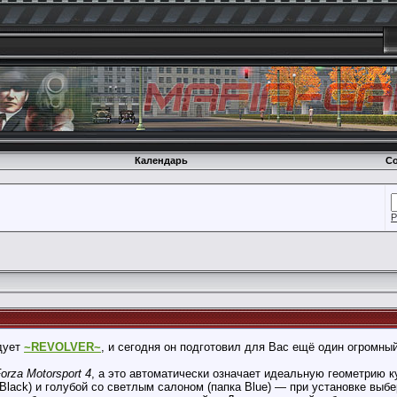
Календарь
Со
Р
адует
~REVOLVER~
, и сегодня он подготовил для Вас ещё один огромный 
orza Motorsport 4
, а это автоматически означает идеальную геометрию к
Black) и голубой со светлым салоном (папка Blue) — при установке выб