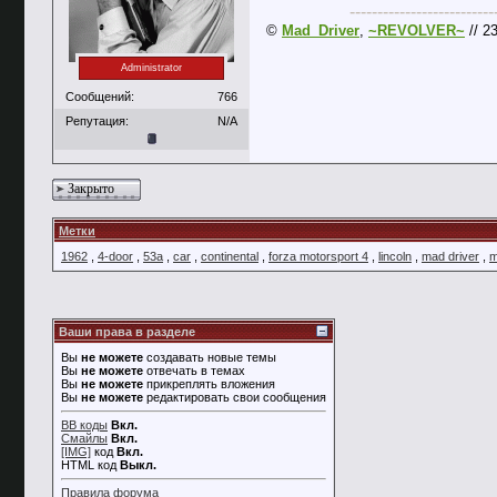
--------------------------
©
Mad_Driver
,
~REVOLVER~
// 2
Administrator
Сообщений:
766
Репутация:
N/A
Закрыто
Метки
1962
,
4-door
,
53а
,
car
,
continental
,
forza motorsport 4
,
lincoln
,
mad driver
,
m
Ваши права в разделе
Вы
не можете
создавать новые темы
Вы
не можете
отвечать в темах
Вы
не можете
прикреплять вложения
Вы
не можете
редактировать свои сообщения
BB коды
Вкл.
Смайлы
Вкл.
[IMG]
код
Вкл.
HTML код
Выкл.
Правила форума