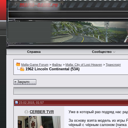
Справка
Сообщество
Mafia-Game Forum
>
Файлы
>
Mafia: City of Lost Heaven
>
Транспорт
1962 Lincoln Continental (53А)
Закрыто
23.02.2015, 01:57
CERBER TVR
Уже в который раз подряд нас р
За основу взята модель из игры
F
чёрный с чёрным салоном (папка 