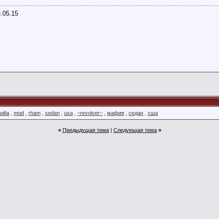
------------------------------------------------------------------------------------------
3.05.15
afia
,
mod
,
rham
,
sedan
,
usa
,
~revolver~
,
мафия
,
седан
,
сша
«
Предыдущая тема
|
Следующая тема
»