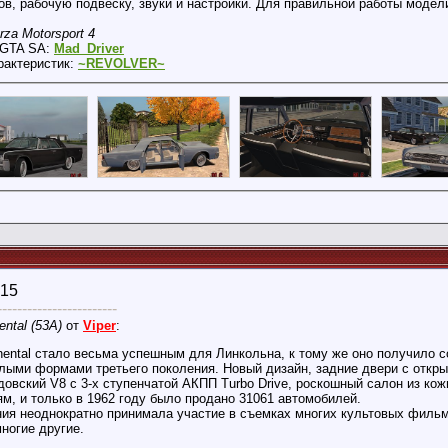
ов, рабочую подвеску, звуки и настройки. Для правильной работы модел
rza Motorsport 4
в GTA SA:
Mad_Driver
рактеристик:
~REVOLVER~
015
------------------------
ental (53А)
от
Viper
:
nental стало весьма успешным для Линкольна, к тому же оно получило 
углыми формами третьего поколения. Новый дизайн, задние двери с откры
довский V8 с 3-х ступенчатой АКПП Turbo Drive, роскошный салон из ко
м, и только в 1962 году было продано 31061 автомобилей.
ния неоднократно принимала участие в съемках многих культовых фильм
ногие другие.