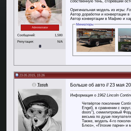
собственную тень, сгоревший ост
Оригинальная модель из игры:
Fo
Автор доработки и конвертации 
Автор конвертации в Мафию и ха
Миниатюры
Administrator
Сообщений:
1,580
Репутация:
N/A
23.05.2015, 15:26
Tosyk
Больше об авто // 23 мая 2
-----------------------------------------
Информация о
1962 Lincoln Contin
Четвёртое поколение Conti
Engel), в сравнении с окр
doors"), семилитровый Фор
весьма по душе покупателя
Также, модель 4-го поколе
Блюз», «Плохие парни» и м