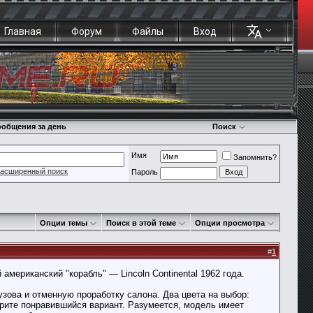
Главная
Форум
Файлы
Вход
общения за день
Поиск
Имя
Запомнить?
асширенный поиск
Пароль
Опции темы
Поиск в этой теме
Опции просмотра
#
1
американский "корабль" — Lincoln Continental 1962 года.
узова и отменную проработку салона. Два цвета на выбор:
ерите понравившийся вариант. Разумеется, модель имеет