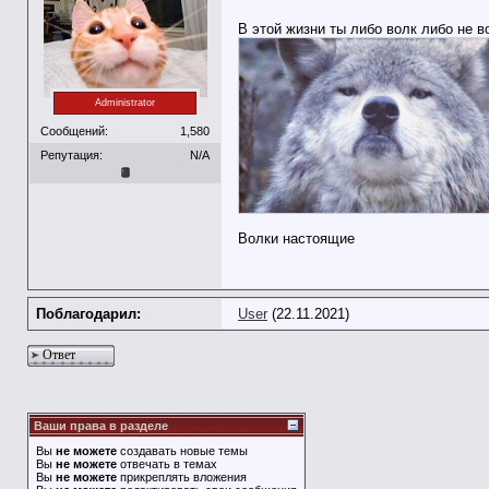
В этой жизни ты либо волк либо не в
Administrator
Сообщений:
1,580
Репутация:
N/A
Волки настоящие
Поблагодарил:
User
(22.11.2021)
Ответ
Ваши права в разделе
Вы
не можете
создавать новые темы
Вы
не можете
отвечать в темах
Вы
не можете
прикреплять вложения