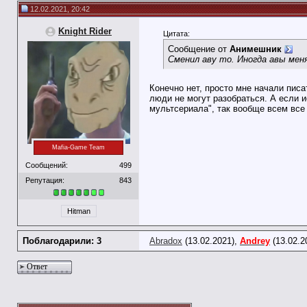
12.02.2021, 20:42
Knight Rider
Цитата:
Сообщение от
Анимешник
Сменил аву то. Иногда авы мен
Конечно нет, просто мне начали писа
люди не могут разобраться. А если 
мультсериала", так вообще всем все 
Mafia-Game Team
Сообщений:
499
Репутация:
843
Hitman
Поблагодарили: 3
Abradox
(13.02.2021),
Andrey
(13.02.2
Ответ