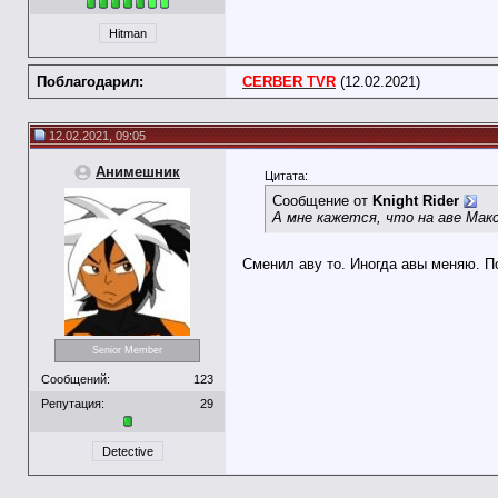
Hitman
Поблагодарил:
CERBER TVR
(12.02.2021)
12.02.2021, 09:05
Анимешник
Цитата:
Сообщение от
Knight Rider
А мне кажется, что на аве Макс
Сменил аву то. Иногда авы меняю. По
Senior Member
Сообщений:
123
Репутация:
29
Detective