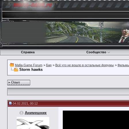
Справка
Сообщество
Mafia-Game Forum
>
Бар
>
Всё что не вошло в остальные форумы
>
Фильмы
Storm hawks
Ответ
04.02.2021, 00:12
Анимешник