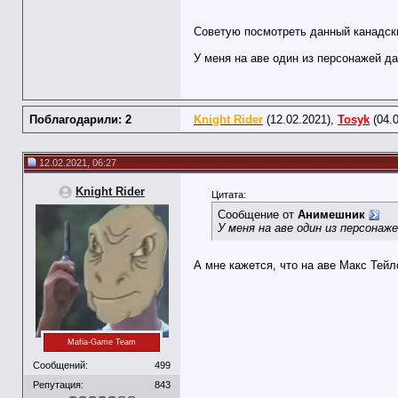
Советую посмотреть данный канадски
У меня на аве один из персонажей д
Поблагодарили: 2
Knight Rider
(12.02.2021),
Tosyk
(04.0
12.02.2021, 06:27
Knight Rider
Цитата:
Сообщение от
Анимешник
У меня на аве один из персонаж
А мне кажется, что на аве Макс Тейл
Mafia-Game Team
Сообщений:
499
Репутация:
843