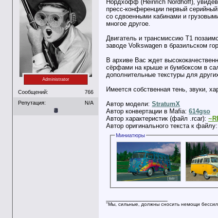
Нордхофф (Heinrich Nordhoff), увиде
пресс-конференции первый серийный 
со сдвоенными кабинами и грузовыми
многое другое.
Двигатель и трансмиссию T1 позаимст
заводе Volkswagen в бразильском го
В архиве Вас ждет высококачественн
сёрфами на крыше и бумбоксом в сало
дополнительные текстуры для других
Administrator
Имеется собственная тень, звуки, ха
Сообщений:
766
Репутация:
N/A
Автор модели:
StratumX
Автор конвертации в Mafia:
614gso
Автор характеристик (файл .rcar):
~R
Автор оригинального текста к файлу
Миниатюры
__________________
"Мы, сильные, должны сносить немощи бессил