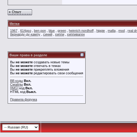
Ответ
Метки
1967
,
614gso
,
ben pon
,
blue
,
green
,
heinrich nordhoff
,
hippie
,
mafia
,
mod
,
real d
бернарду-ду-кампу
,
синий
,
хиппи
,
хиппиваген
Ваши права в разделе
Вы
не можете
создавать новые темы
Вы
не можете
отвечать в темах
Вы
не можете
прикреплять вложения
Вы
не можете
редактировать свои сообщения
BB коды
Вкл.
Смайлы
Вкл.
[IMG]
код
Вкл.
HTML код
Выкл.
Правила форума