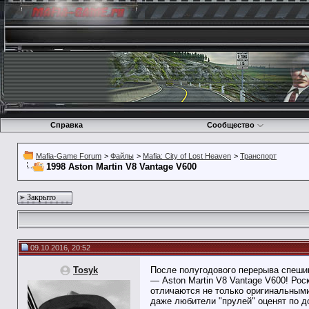
Справка
Сообщество
Mafia-Game Forum
>
Файлы
>
Mafia: City of Lost Heaven
>
Транспорт
1998 Aston Martin V8 Vantage V600
Закрыто
09.10.2016, 20:52
Tosyk
После полугодового перерыва спеши
— Aston Martin V8 Vantage V600! Ро
отличаются не только оригинальными
даже любители "прулей" оценят по д