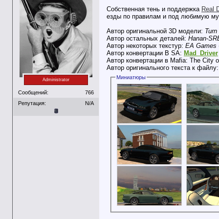
Собственная тень и поддержка
Real D
езды по правилам и под любимую муз
Автор оригинальной 3D модели:
Turn
Автор остальных деталей:
Hanan-SR
Автор некоторых текстур:
EA Games
Автор конвертации В SA:
Mad_Driver
Автор конвертации в Mafia: The City 
Автор оригинального текста к файлу
Миниатюры
Administrator
Сообщений:
766
Репутация:
N/A