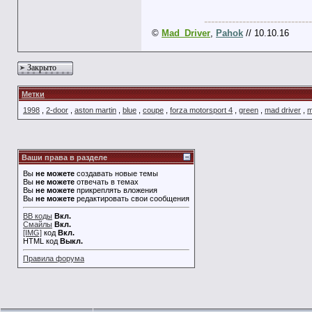
-------------------------------
©
Mad_Driver
,
Pahok
// 10.10.16
Закрыто
Метки
1998
,
2-door
,
aston martin
,
blue
,
coupe
,
forza motorsport 4
,
green
,
mad driver
,
m
Ваши права в разделе
Вы
не можете
создавать новые темы
Вы
не можете
отвечать в темах
Вы
не можете
прикреплять вложения
Вы
не можете
редактировать свои сообщения
BB коды
Вкл.
Смайлы
Вкл.
[IMG]
код
Вкл.
HTML код
Выкл.
Правила форума