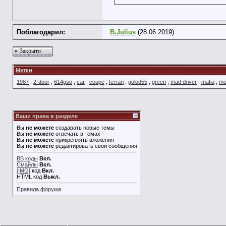
Поблагодарил:
B.Julius
(28.06.2019)
Закрыто
Метки
1987
,
2-door
,
614gso
,
car
,
coupe
,
ferrari
,
golod55
,
green
,
mad driver
,
mafia
,
mo
Ваши права в разделе
Вы
не можете
создавать новые темы
Вы
не можете
отвечать в темах
Вы
не можете
прикреплять вложения
Вы
не можете
редактировать свои сообщения
BB коды
Вкл.
Смайлы
Вкл.
[IMG]
код
Вкл.
HTML код
Выкл.
Правила форума