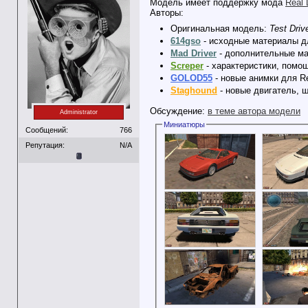
Модель имеет поддержку мода
Real 
Авторы:
Оригинальная модель:
Test Driv
614gso
- исходные материалы дл
Mad Driver
- дополнительные ма
Screper
- характеристики, помо
GOLOD55
- новые анимки для Re
Staghound
- новые двигатель, ш
Обсуждение:
в теме автора модели
Administrator
Миниатюры
Сообщений:
766
Репутация:
N/A