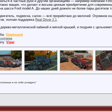
аться в частные руки и другим организациям — например компании Fire
таких машин, что делает и весьма ценным приобретение для современны
 шасси Ford model A. До наших дней дожило не более пары десятков та
двигатель, подвеска, салон — всё проработано до мелочей. Огромное к
стов, полная поддержка
Real Driver 2.1
.
 дерево-металлической кабиной и мягкой крышей, и поздняя с цельном
fia:
Staghound
corsese
йлу:
Viper
ссильных и не себе угождать"