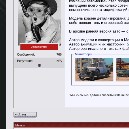
компании автомобиль стал продав
выпущено всего несколько сотен 
немногочисленных модификаций на
Модель крайне детализирована: 
собственная тень и сгоревший о
В архиве ранняя версия авто — с
Автор модели и конвертации в Ma
Автор анимаций и их настройки:
S
Administrator
Автор оригинального текста к фа
Миниатюры
Сообщений:
766
Репутация:
N/A
__________________
"Мы, сильные, должны сносить немощи бе
Ответ
Метки