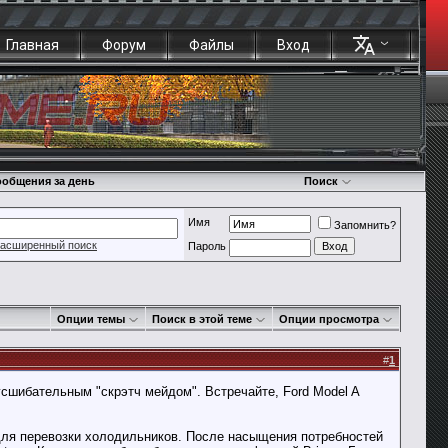
Главная
Форум
Файлы
Вход
общения за день
Поиск
Имя
Запомнить?
асширенный поиск
Пароль
Опции темы
Поиск в этой теме
Опции просмотра
#
1
сшибательным "скрэтч мейдом". Встречайте, Ford Model A
 для перевозки холодильников. После насыщения потребностей