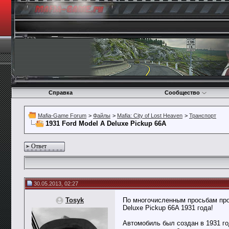
Справка
Сообщество
Mafia-Game Forum
>
Файлы
>
Mafia: City of Lost Heaven
>
Транспорт
1931 Ford Model A Deluxe Pickup 66A
Ответ
30.05.2013, 02:27
Tosyk
По многочисленным просьбам про
Deluxe Pickup 66A 1931 года!
Автомобиль был создан в 1931 го