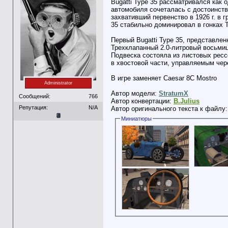
Bugatti Type 35 рассматривался как
автомобиля сочеталась с достоинств
захвативший первенство в 1926 г. в г
35 стабильно доминировал в гонках Ta
Первый Bugatti Type 35, представле
Трехклапанный 2.0-литровый восьмиц
Подвеска состояла из листовых рес
в хвостовой части, управляемым чер
В игре заменяет Caesar 8C Mostro
Administrator
Автор модели:
StratumX
Сообщений:
766
Автор конвертации:
B.Julius
Репутация:
N/A
Автор оригинального текста к файлу
Миниатюры
__________________