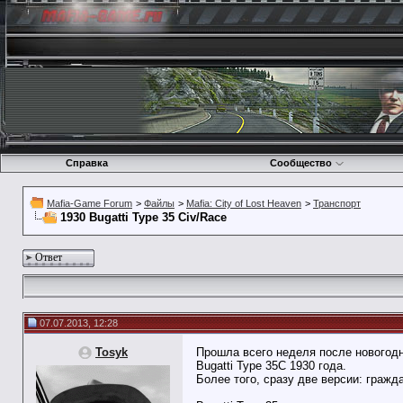
Справка
Сообщество
Mafia-Game Forum
>
Файлы
>
Mafia: City of Lost Heaven
>
Транспорт
1930 Bugatti Type 35 Civ/Race
Ответ
07.07.2013, 12:28
Tosyk
Прошла всего неделя после новогодн
Bugatti Type 35C 1930 года.
Более того, сразу две версии: гражд