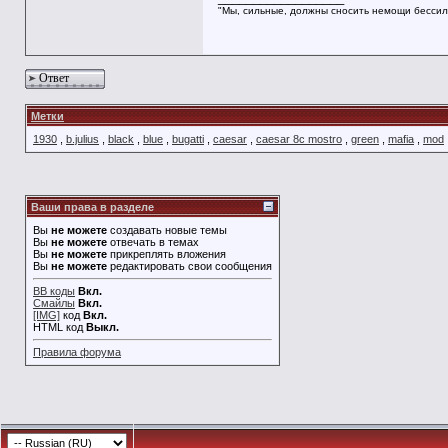
"Мы, сильные, должны сносить немощи бессил
Ответ
Метки
1930
,
b.julius
,
black
,
blue
,
bugatti
,
caesar
,
caesar 8c mostro
,
green
,
mafia
,
mod
Ваши права в разделе
Вы
не можете
создавать новые темы
Вы
не можете
отвечать в темах
Вы
не можете
прикреплять вложения
Вы
не можете
редактировать свои сообщения
BB коды
Вкл.
Смайлы
Вкл.
[IMG]
код
Вкл.
HTML код
Выкл.
Правила форума