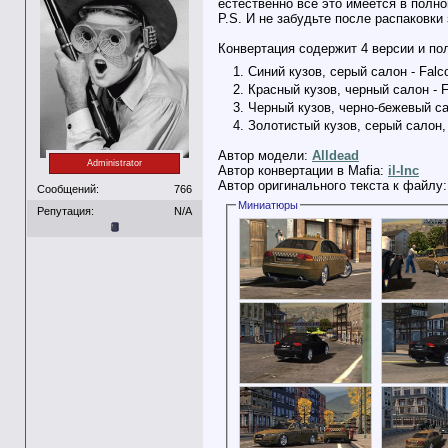
естественно всё это имеется в полно
P.S. И не забудьте после распаковки
Конвертация содержит 4 версии и пол
Синий кузов, серый салон - Falco
Красный кузов, черный салон - F
Черный кузов, черно-бежевый сал
Золотистый кузов, серый салон, р
Автор модели:
Alldead
Administrator
Автор конвертации в Mafia:
il-Inc
Автор оригинального текста к файлу
Сообщений:
766
Миниатюры
Репутация:
N/A