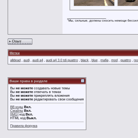
__________________
"Мы, сильные, должны сносить немощи бессил
Ответ
Метки
alldead
,
audi
,
audi a4
,
audi a4 3.0 tdi quattro
,
black
,
blue
,
mafia
,
mod
,
quattro
,
rea
Ваши права в разделе
Вы
не можете
создавать новые темы
Вы
не можете
отвечать в темах
Вы
не можете
прикреплять вложения
Вы
не можете
редактировать свои сообщения
BB коды
Вкл.
Смайлы
Вкл.
[IMG]
код
Вкл.
HTML код
Выкл.
Правила форума