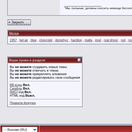
__________________
"Мы, сильные, должны сносить немощи бессил
Закрыто
Метки
1957
,
bel air
,
blue
,
chevrolet
,
domehyc
,
hardtop
,
mafia
,
mod
,
real driver
,
red
,
re
Ваши права в разделе
Вы
не можете
создавать новые темы
Вы
не можете
отвечать в темах
Вы
не можете
прикреплять вложения
Вы
не можете
редактировать свои сообщения
BB коды
Вкл.
Смайлы
Вкл.
[IMG]
код
Вкл.
HTML код
Выкл.
Правила форума