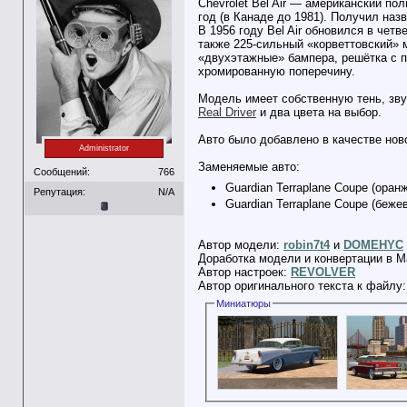
Chevrolet Bel Air — американский по
год (в Канаде до 1981). Получил на
В 1956 году Bel Air обновился в четв
также 225-сильный «корветтовский»
«двухэтажные» бампера, решётка с 
хромированную поперечину.
Модель имеет собственную тень, зву
Real Driver
и два цвета на выбор.
Авто было добавлено в качестве ново
Administrator
Заменяемые авто:
Сообщений:
766
Guardian Terraplane Coupe (оранж
Репутация:
N/A
Guardian Terraplane Coupe (бежевы
Автор модели:
robin7t4
и
DOMEHYC
Доработка модели и конвертации в M
Автор настроек:
REVOLVER
Автор оригинального текста к файлу
Миниатюры