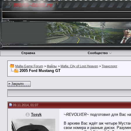
Справка
Сообщество
Mafia-Game Forum
>
Файлы
>
Mafia: City of Lost Heaven
>
Транспорт
2005 Ford Mustang GT
Закрыто
09.11.2014, 01:07
Tosyk
~REVOLVER~
подготовил для Вас на
В архиве Вас ждёт аж четыре Мустанг
свои номера и разные диски. Разуме