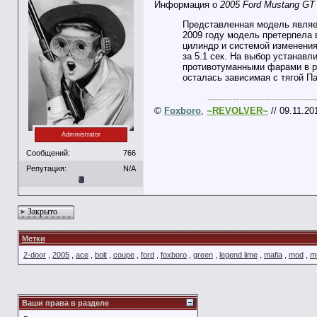
Информация о
2005 Ford Mustang GT
Представленная модель являетс
2009 году модель претерпела 
цилиндр и системой изменения
за 5.1 сек. На выбор устанав
противотуманными фарами в ре
осталась зависимая с тягой П
-------------------------------
©
Foxboro
,
~REVOLVER~
// 09.11.20
Administrator
Сообщений:
766
Репутация:
N/A
Закрыто
Метки
2-door
,
2005
,
ace
,
bolt
,
coupe
,
ford
,
foxboro
,
green
,
legend lime
,
mafia
,
mod
,
m
Ваши права в разделе