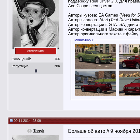
поддержку
Real Driver 2.0
. Для прав
Ace Coupe всех цветов.
Авторы кузова: EA Games (
Need for 
Авторы салона: Atari (
Test Drive Unlim
Автор конвертации в GTA: SA, двигат
Автор конвертации в Мафию и харак
Автор оригинального текста к файлу
Миниатюры
Administrator
Сообщений:
766
Репутация:
N/A
09.11.2014, 23:09
Tosyk
Больше об авто // 9 ноября 20
----------------------------------------------