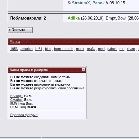
©
StratumX
,
Pahok
// 08.10.15
Поблагодарили: 2
Adilka
(28.06.2019),
EmptyBowl
(28.06
Закрыто
Метки
1953
,
america
,
b-61
,
blue
,
from scratch
,
mack
,
mafia
,
mod
,
pahok
,
red
,
rham
,
Ваши права в разделе
Вы
не можете
создавать новые темы
Вы
не можете
отвечать в темах
Вы
не можете
прикреплять вложения
Вы
не можете
редактировать свои сообщения
BB коды
Вкл.
Смайлы
Вкл.
[IMG]
код
Вкл.
HTML код
Выкл.
Правила форума