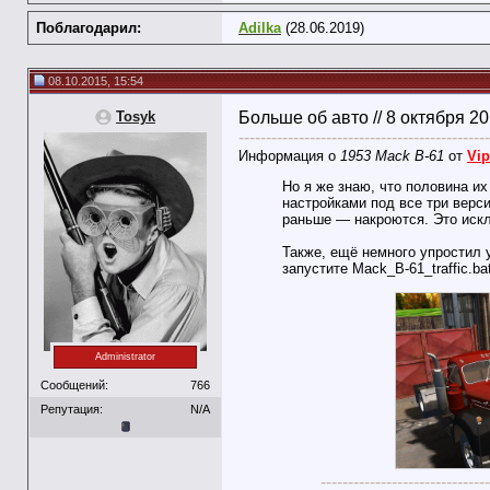
Поблагодарил:
Adilka
(28.06.2019)
08.10.2015, 15:54
Tosyk
Больше об авто // 8 октября 2
----------------------------------------------
Информация о
1953 Mack B-61
от
Vip
Но я же знаю, что половина их 
настройками под все три верси
раньше — накроются. Это искл
Также, ещё немного упростил 
запустите Mack_B-61_traffic.b
Administrator
Сообщений:
766
Репутация:
N/A
-------------------------------