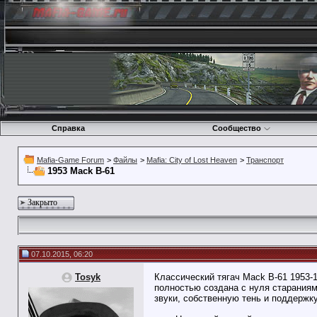
Справка
Сообщество
Mafia-Game Forum
>
Файлы
>
Mafia: City of Lost Heaven
>
Транспорт
1953 Mack B-61
Закрыто
07.10.2015, 06:20
Tosyk
Классический тягач Mack B-61 1953-
полностью создана с нуля старания
звуки, собственную тень и поддержк