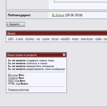
Поблагодарил:
B.Julius
(28.06.2019)
Закрыто
Метки
1987
,
2-door
,
614gso
,
car
,
coupe
,
ferrari
,
golod55
,
green
,
mad driver
,
mafia
,
mo
Ваши права в разделе
Вы
не можете
создавать новые темы
Вы
не можете
отвечать в темах
Вы
не можете
прикреплять вложения
Вы
не можете
редактировать свои сообщения
BB коды
Вкл.
Смайлы
Вкл.
[IMG]
код
Вкл.
HTML код
Выкл.
Правила форума