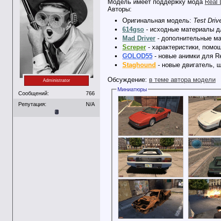
Модель имеет поддержку мода
Real 
Авторы:
Оригинальная модель:
Test Driv
614gso
- исходные материалы дл
Mad Driver
- дополнительные ма
Screper
- характеристики, помо
GOLOD55
- новые анимки для Re
Staghound
- новые двигатель, ш
Обсуждение:
в теме автора модели
Administrator
Миниатюры
Сообщений:
766
Репутация:
N/A