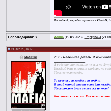
Последний раз редактировалось KiberMik; 1
Поблагодарили: 3
Adilka
(19.08.2023),
EmptyBowl
(21.08
19.08.2023, 16:17
Mafiafan
2:33 - маленькая деталь. В оригинал
__________________
Я работал как волк, но не выл на Луну
Каждый день я привык уходить на вой
Здесь воюют всегда.
За кресты, за звезды и за воздух.
В этой пьяной стране есть для каждо
Здесь поют о душе и в нее же плюют!
Как назло, как назло. Как назло я поня