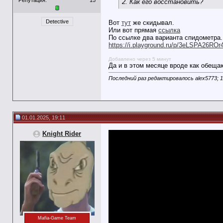
2. Как его восстановить?
Detective
Вот
тут
же скидывал.
Или вот прямая
ссылка
По ссылке два варианта спидометра. 
https://i.playground.ru/p/3eLSPA26RO
Добавлено через 5 минут
Да и в этом месяце вроде как обещаю
Последний раз редактировалось alex5773; 1
01.01.2025, 19:11
Knight Rider
Mafia-Game Team