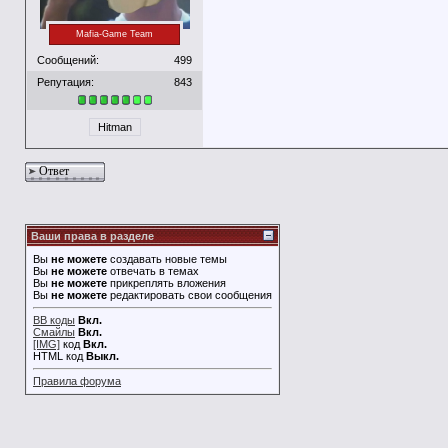
Mafia-Game Team
Сообщений:
499
Репутация:
843
Hitman
Ответ
Ваши права в разделе
Вы
не можете
создавать новые темы
Вы
не можете
отвечать в темах
Вы
не можете
прикреплять вложения
Вы
не можете
редактировать свои сообщения
BB коды
Вкл.
Смайлы
Вкл.
[IMG]
код
Вкл.
HTML код
Выкл.
Правила форума