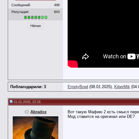
Сообщений:
499
Репутация:
843
Hitman
Поблагодарили: 3
EmptyBowl
(08.01.2025),
KiberMik
(04.
01.01.2025, 22:26
Abradox
Вот такую Мафию 2 есть смысл пере
Мод ставится на оригинал или DE?