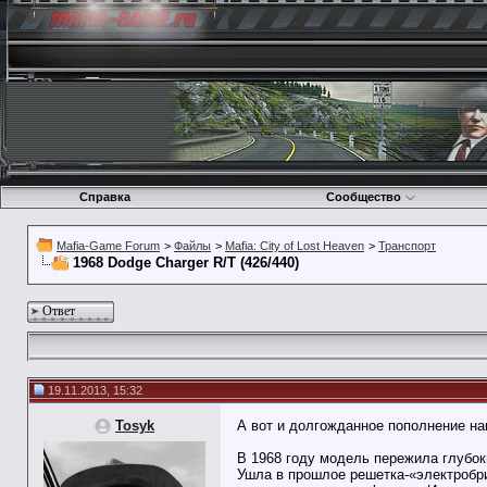
Справка
Сообщество
Mafia-Game Forum
>
Файлы
>
Mafia: City of Lost Heaven
>
Транспорт
1968 Dodge Charger R/T (426/440)
Ответ
19.11.2013, 15:32
Tosyk
А вот и долгожданное пополнение н
В 1968 году модель пережила глубок
Ушла в прошлое решетка-«электробр