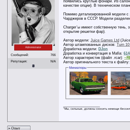
появились круглые фонари. Из салон
качестве опции). В техническом план
Помимо детализированной модели с р
Чарджеров в СССР. Модели разделены н
Charger`ы имеют собственную тень, з
открытие решетки фар).
Автор модели:
Juice Games Ltd
(Juice
Автор штампованных дисков:
Turn 10
Administrator
Доработка модели:
DJon
Доработка и конвертация в Mafia:
614
Сообщений:
766
Автор характеристик (файл .rcar):
~R
Репутация:
N/A
Автор оригинального текста к файлу
Миниатюры
__________________
"Мы, сильные, должны сносить немощи бессил
Ответ