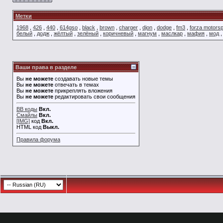
Метки
1968
,
426
,
440
,
614gso
,
black
,
brown
,
charger
,
djon
,
dodge
,
fm3
,
forza motorsp
белый
,
додж
,
жёлтый
,
зелёный
,
коричневый
,
магнум
,
маслкар
,
мафия
,
мод
Ваши права в разделе
Вы
не можете
создавать новые темы
Вы
не можете
отвечать в темах
Вы
не можете
прикреплять вложения
Вы
не можете
редактировать свои сообщения
BB коды
Вкл.
Смайлы
Вкл.
[IMG]
код
Вкл.
HTML код
Выкл.
Правила форума